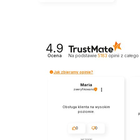
4.9
Ocena
Na podstawie
5183
opinii
z całego
Jak zbieramy opinie?
Maria
zweryfikowano
Obsługa klienta na wysokim
poziomie.
p
0
0
wczoraj