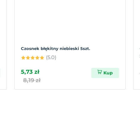
Czosnek błękitny niebieski 5szt.
(5.0)
5,73 zł
Kup
8,19 zł