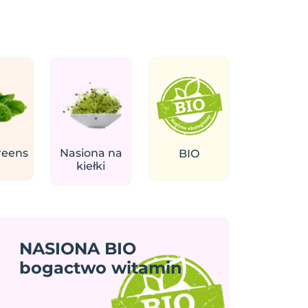
reens
Nasiona na
BIO
kiełki
NASIONA BIO
bogactwo witamin