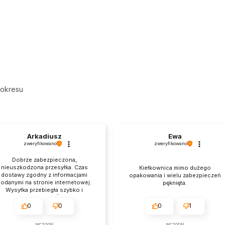
 okresu
Arkadiusz
Ewa
zweryfikowano
zweryfikowano
Dobrze zabezpieczona,
nieuszkodzona przesyłka. Czas
Kiełkownica mimo dużego
dostawy zgodny z informacjami
opakowania i wielu zabezpieczeń
odanymi na stronie internetowej.
pęknięta.
Wysyłka przebiegła szybko i
sprawnie. 👍️
0
0
0
1
wczoraj
wczoraj