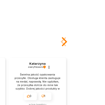
Katarzyna
Andrzej
zweryfikowano
zweryfikowano
Świetna jakość opakowania
Natychmiastowa re
przesyłki. Obsługa klienta zasługuje
zamówienie i szybk
na medal, naprawdę. Nie sądziłam,
Opakowanie solidne i
że przesyłka dotrze do mnie tak
polecam. Ułatwio
szybko. Dobrej jakości produkty w
produktów, a także 
przystępnych cenach.
Produkty zawsze są
opisem i przychodzą 
0
1
0
pierwszy raz zamawia
wrócę.
w tym tygodniu
w tym tygodn