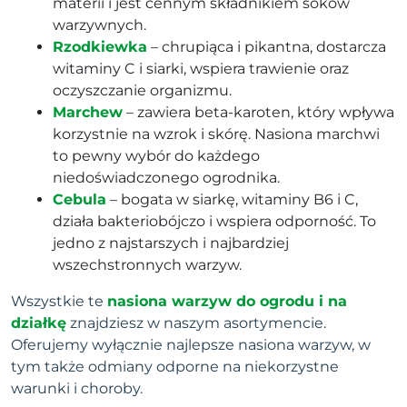
materii i jest cennym składnikiem soków
warzywnych.
Rzodkiewka
– chrupiąca i pikantna, dostarcza
witaminy C i siarki, wspiera trawienie oraz
oczyszczanie organizmu.
Marchew
– zawiera beta-karoten, który wpływa
korzystnie na wzrok i skórę. Nasiona marchwi
to pewny wybór do każdego
niedoświadczonego ogrodnika.
Cebula
– bogata w siarkę, witaminy B6 i C,
działa bakteriobójczo i wspiera odporność. To
jedno z najstarszych i najbardziej
wszechstronnych warzyw.
Wszystkie te
nasiona warzyw do ogrodu i na
działkę
znajdziesz w naszym asortymencie.
Oferujemy wyłącznie najlepsze nasiona warzyw, w
tym także odmiany odporne na niekorzystne
warunki i choroby.