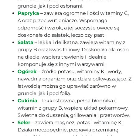
gruncie, jak i pod osłonami.
Papryka
– zawiera ogromne ilości witaminy C,
A oraz przeciwutleniacze. Wspomaga
odporność i wzrok, a jej soczyste owoce są
doskonałe do sałatek, leczo czy past.
Sałata
– lekka i delikatna, zawiera witaminy z
grupy B oraz kwas foliowy. Doskonała dla osób
na diecie, wspiera trawienie i idealnie
komponuje się z innymi warzywami.
Ogórek
– źródło potasu, witaminy K i wody,
nawadnia organizm oraz działa odkwaszająco. Z
łatwością można go uprawiać zarówno w
gruncie, jak i pod folią.
Cukinia
– lekkostrawna, pełna błonnika i
witamin z grupy B, wspiera układ pokarmowy.
Świetna do duszenia, grillowania i przetworów.
Seler
– zawiera magnez, potas i witaminę K.
Działa moczopędnie, poprawia przemianę