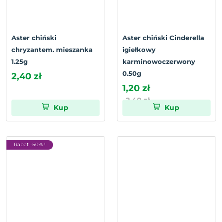
Aster chiński
Aster chiński Cinderella
chryzantem. mieszanka
igiełkowy
1.25g
karminowoczerwony
0.50g
2,40 zł
1,20 zł
2,40 zł
Kup
Kup
Rabat -50% !