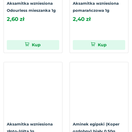
Aksamitka wzniesiona
Aksamitka wzniesiona
Odourless mieszanka 1g
pomarańczowa 1g
2,60 zł
2,40 zł
Kup
Kup
Aksamitka wzniesiona
Aminek egipski (Koper
złoto-żółta 1g
ozdobny) biały 0.50g