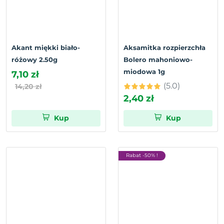
Akant miękki biało-
Aksamitka rozpierzchła
różowy 2.50g
Bolero mahoniowo-
miodowa 1g
7,10 zł
(5.0)
14,20 zł
2,40 zł
Kup
Kup
Rabat -50% !