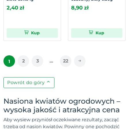
2,40 zł
8,90 zł
Kup
Kup
2
3
…
22
1
Powrót do góry
Nasiona kwiatów ogrodowych –
wysoka jakość i atrakcyjna cena
Aby wysiew przyniósł oczekiwane rezultaty, zacząć
trzeba od nasion kwiatów. Powinny one pochodzić