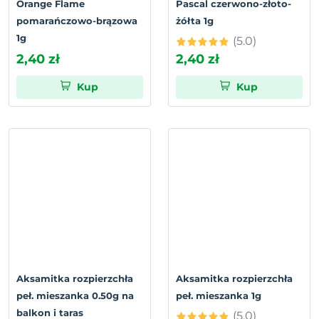
Orange Flame
Pascal czerwono-złoto-
pomarańczowo-brązowa
żółta 1g
1g
(5.0)
2,40 zł
2,40 zł
Kup
Kup
Aksamitka rozpierzchła
Aksamitka rozpierzchła
peł. mieszanka 0.50g na
peł. mieszanka 1g
balkon i taras
(5.0)