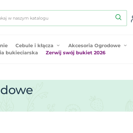
nie
Cebule i kłącza
Akcesoria Ogrodowe
ia bukieciarska
Zerwij swój bukiet 2026
odowe