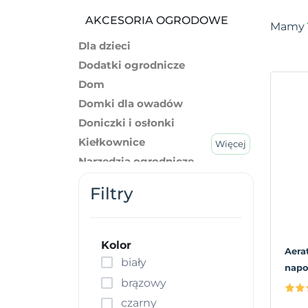
AKCESORIA OGRODOWE
Mamy
Dla dzieci
Dodatki ogrodnicze
Dom
Domki dla owadów
Doniczki i osłonki
Kiełkownice
Więcej
Narzędzia ogrodnicze
Nawozy
Filtry
Odzież ogrodnicza
Podłoża kokosowe
Torby do sadzenia
Kolor
Aera
biały
napo
brązowy
czarny