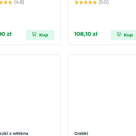
(4.8)
(5.0)
90 zł
108,10 zł
Kup
Kup
czki z włókna
Grabki