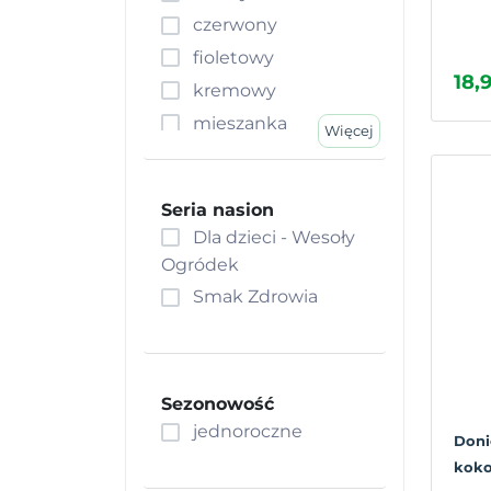
czerwony
fioletowy
18,9
kremowy
mieszanka
Więcej
naturalny
niebieski
Seria nasion
pomarańczowy
Dla dzieci - Wesoły
różowy
Ogródek
srebrny
Smak Zdrowia
szary
wielobarwne
zielony
Sezonowość
żółty
jednoroczne
Doni
koko