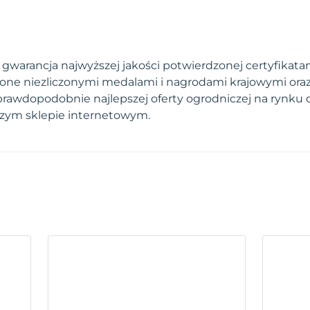
warancja najwyższej jakości potwierdzonej certyfikatami
one niezliczonymi medalami i nagrodami krajowymi ora
prawdopodobnie najlepszej oferty ogrodniczej na rynku 
szym sklepie internetowym.