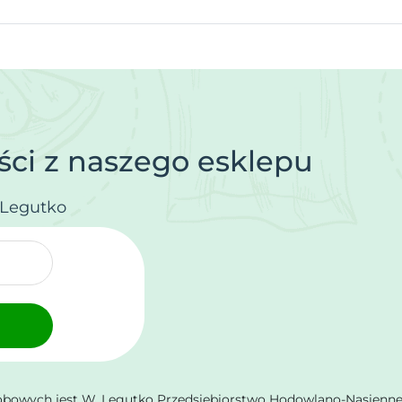
ci z naszego esklepu
.Legutko
owych jest W. Legutko Przedsiębiorstwo Hodowlano-Nasienne Sp.