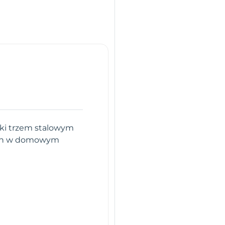
ęki trzem stalowym
h
w domowym