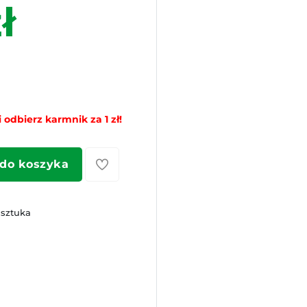
ł
 odbierz karmnik za 1 zł!
 do koszyka
 sztuka