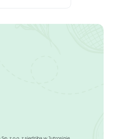
 z o.o. z siedzibą w Jutrosinie.