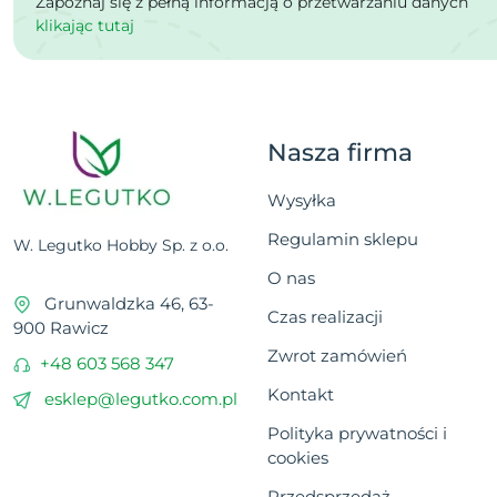
Zapoznaj się z pełną informacją o przetwarzaniu danych
klikając tutaj
Nasza firma
Wysyłka
Regulamin sklepu
W. Legutko Hobby Sp. z o.o.
O nas
Grunwaldzka 46, 63-
Czas realizacji
900 Rawicz
Zwrot zamówień
+48 603 568 347
Kontakt
esklep@legutko.com.pl
Polityka prywatności i
cookies
Przedsprzedaż