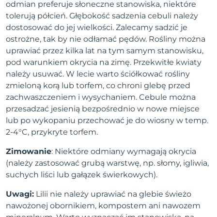
odmian preferuje słoneczne stanowiska, niektóre
tolerują półcień. Głębokość sadzenia cebuli należy
dostosować do jej wielkości. Zalecamy sadzić je
ostrożne, tak by nie odłamać pędów. Rośliny można
uprawiać przez kilka lat na tym samym stanowisku,
pod warunkiem okrycia na zimę. Przekwitłe kwiaty
należy usuwać. W lecie warto ściółkować rośliny
zmieloną korą lub torfem, co chroni glebę przed
zachwaszczeniem i wysychaniem. Cebule można
przesadzać jesienią bezpośrednio w nowe miejsce
lub po wykopaniu przechować je do wiosny w temp.
2-4°C, przykryte torfem.
Zimowanie
: Niektóre odmiany wymagają okrycia
(należy zastosować grubą warstwę, np. słomy, igliwia,
suchych liści lub gałązek świerkowych).
Uwagi:
Lilii nie należy uprawiać na glebie świeżo
nawożonej obornikiem, kompostem ani nawozem