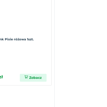
ink Pixie różowa 1szt.
zł
Zobacz