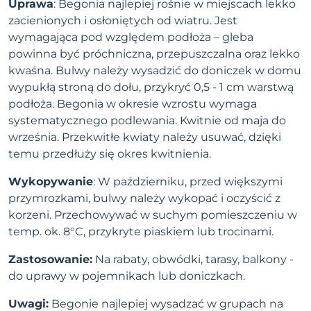
Uprawa
: Begonia najlepiej rośnie w miejscach lekko
zacienionych i osłoniętych od wiatru. Jest
wymagająca pod względem podłoża – gleba
powinna być próchniczna, przepuszczalna oraz lekko
kwaśna. Bulwy należy wysadzić do doniczek w domu
wypukłą stroną do dołu, przykryć 0,5 - 1 cm warstwą
podłoża. Begonia w okresie wzrostu wymaga
systematycznego podlewania. Kwitnie od maja do
września. Przekwitłe kwiaty należy usuwać, dzięki
temu przedłuży się okres kwitnienia.
Wykopywanie
: W październiku, przed większymi
przymrozkami, bulwy należy wykopać i oczyścić z
korzeni. Przechowywać w suchym pomieszczeniu w
temp. ok. 8°C, przykryte piaskiem lub trocinami.
Zastosowanie:
Na rabaty, obwódki, tarasy, balkony -
do uprawy w pojemnikach lub doniczkach.
Uwagi:
Begonie najlepiej wysadzać w grupach na