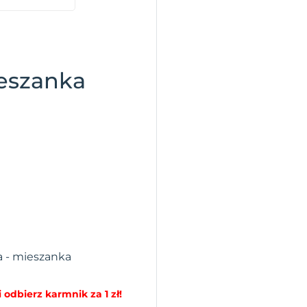
eszanka
a - mieszanka
 odbierz karmnik za 1 zł!