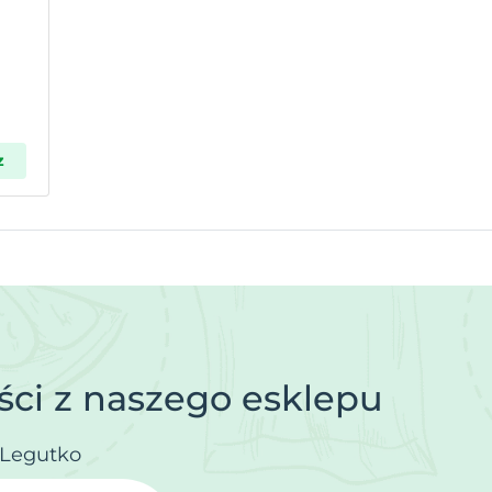
z
ci z naszego esklepu
.Legutko