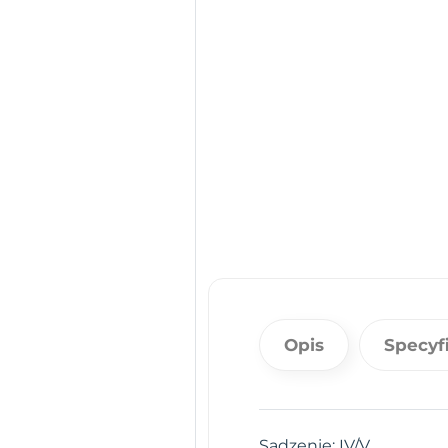
Opis
Specyf
Sadzenie: IV/V