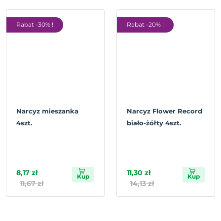
Rabat -30% !
Rabat -20% !
Narcyz mieszanka
Narcyz Flower Record
4szt.
biało-żółty 4szt.
8,17 zł
11,30 zł
Kup
Kup
11,67 zł
14,13 zł