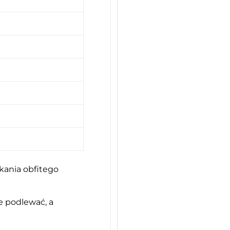
skania obfitego
ie podlewać, a