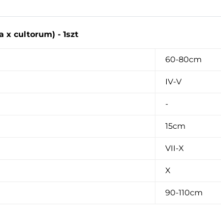
 x cultorum) - 1szt
60-80cm
IV-V
-
15cm
VII-X
X
90-110cm