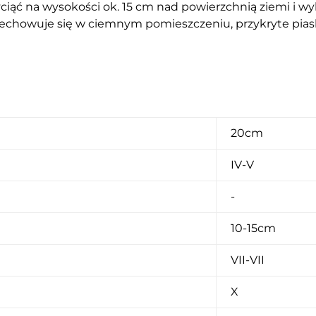
yciąć na wysokości ok. 15 cm nad powierzchnią ziemi i w
zechowuje się w ciemnym pomieszczeniu, przykryte piask
20cm
IV-V
-
10-15cm
VII-VII
X