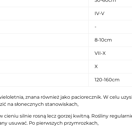
50-60cm
IV-V
-
8-10cm
VII-X
X
120-160cm
 wieloletnia, znana również jako paciorecznik. W celu uzy
dzić na słonecznych stanowiskach,
cieniu silnie rosną lecz gorzej kwitną. Rośliny regularn
any usuwać. Po pierwszych przymrozkach,