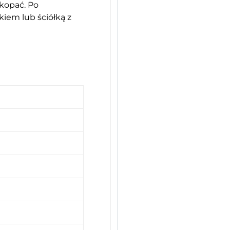
ykopać. Po
iem lub ściółką z