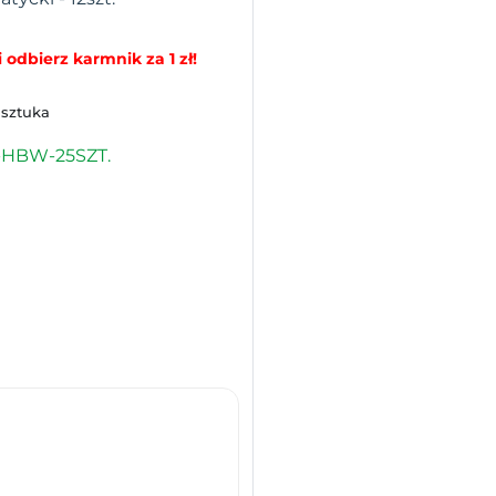
 odbierz karmnik za 1 zł!
 sztuka
-HBW-25SZT.