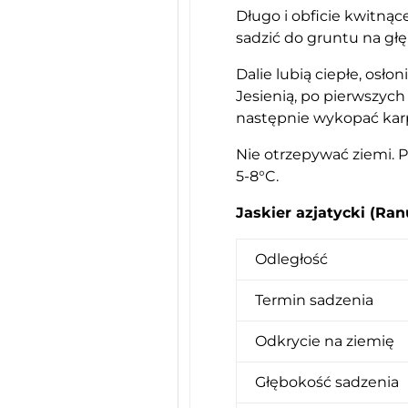
Długo i obficie kwitnąc
sadzić do gruntu na gł
Dalie lubią ciepłe, osło
Jesienią, po pierwszych
następnie wykopać kar
Nie otrzepywać ziemi.
5-8°C.
Jaskier azjatycki (Ran
Odległość
Termin sadzenia
Odkrycie na ziemię
Głębokość sadzenia