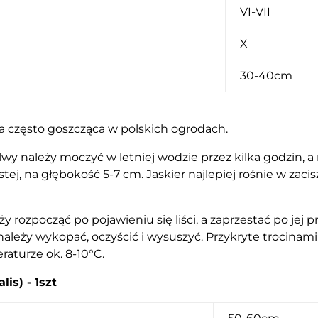
VI-VII
X
30-40cm
ina często goszcząca w polskich ogrodach.
y należy moczyć w letniej wodzie przez kilka godzin, a 
stej, na głębokość 5-7 cm. Jaskier najlepiej rośnie w zaci
y rozpocząć po pojawieniu się liści, a zaprzestać po jej p
 należy wykopać, oczyścić i wysuszyć. Przykryte trocin
aturze ok. 8-10°C.
is) - 1szt