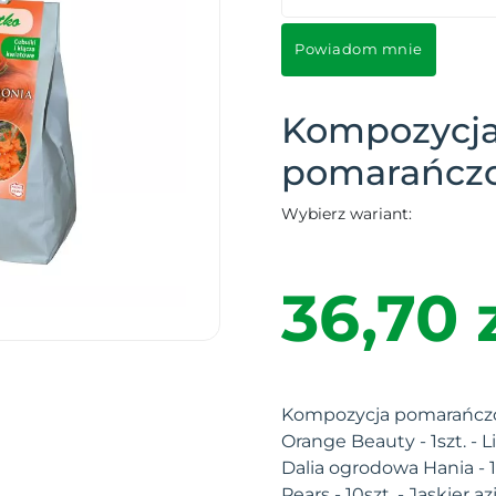
Powiadom mnie
Kompozycj
pomarańczow
Wybierz wariant:
36,70 
Kompozycja pomarańczow
Orange Beauty - 1szt. - Lil
Dalia ogrodowa Hania - 1
Pears - 10szt. - Jaskier az