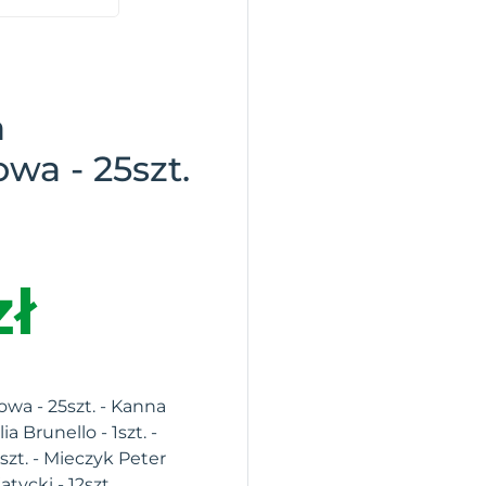
a
a - 25szt.
zł
a - 25szt. - Kanna
ia Brunello - 1szt. -
szt. - Mieczyk Peter
jatycki - 12szt.