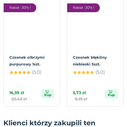
Rabat -30% !
Rabat -30% !
Czosnek olbrzymi
Czosnek błękitny
purpurowy 1szt.
niebieski 5szt.
(5.0)
(5.0)
16,39 zł
5,73 zł
Kup
Kup
23,42 zł
8,19 zł
Klienci którzy zakupili ten