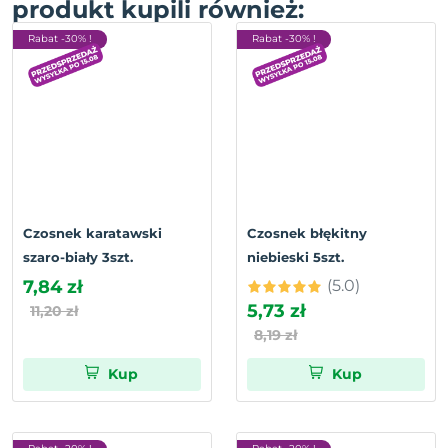
produkt kupili również:
Rabat -30% !
Rabat -30% !
Czosnek karatawski
Czosnek błękitny
szaro-biały 3szt.
niebieski 5szt.
7,84 zł
(5.0)
5,73 zł
11,20 zł
8,19 zł
Kup
Kup