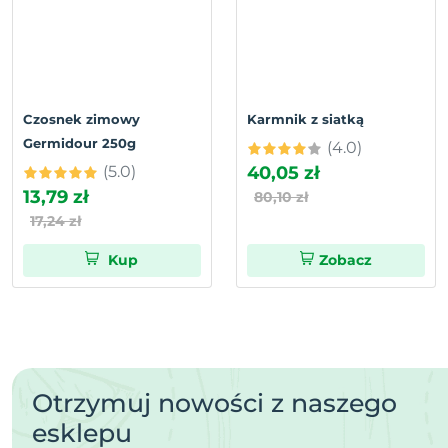
Czosnek zimowy
Karmnik z siatką
Germidour 250g
(4.0)
(5.0)
40,05 zł
13,79 zł
80,10 zł
17,24 zł
Kup
Zobacz
Otrzymuj nowości z naszego
esklepu