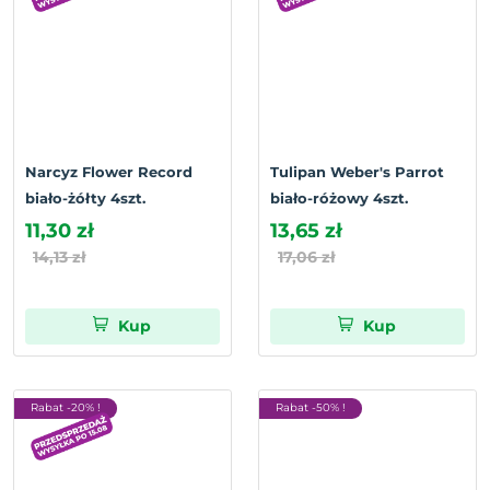
Narcyz Flower Record
Tulipan Weber's Parrot
biało-żółty 4szt.
biało-różowy 4szt.
11,30 zł
13,65 zł
14,13 zł
17,06 zł
Kup
Kup
Rabat -20% !
Rabat -50% !