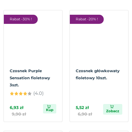
Rabat -30% !
Rabat -20% !
Czosnek Purple
Czosnek główkowaty
Sensation fioletowy
fioletowy 10szt.
3szt.
(4.0)
6,93 zł
5,52 zł
Kup
Zobacz
9,90 zł
6,90 zł