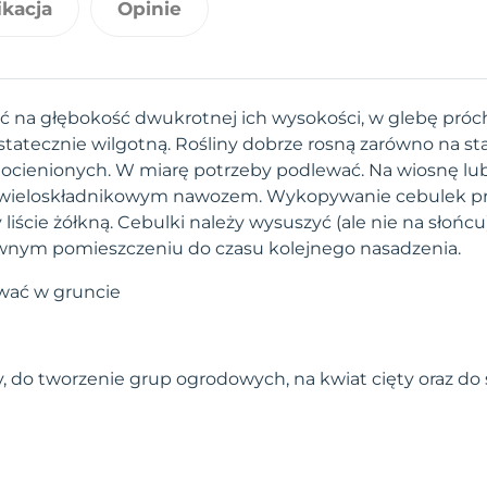
ikacja
Opinie
ć na głębokość dwukrotnej ich wysokości, w glebę próch
ostatecznie wilgotną. Rośliny dobrze rosną zarówno na s
ko ocienionych. W miarę potrzeby podlewać. Na wiosnę l
iny wieloskładnikowym nawozem. Wykopywanie cebulek p
 liście żółkną. Cebulki należy wysuszyć (ale nie na słońcu)
nym pomieszczeniu do czasu kolejnego nasadzenia.
wać w gruncie
y, do tworzenie grup ogrodowych, na kwiat cięty oraz d