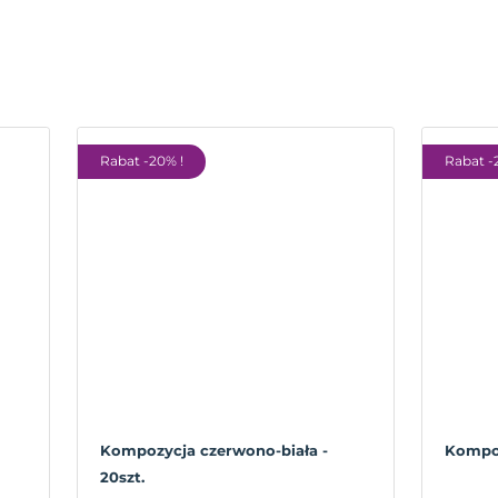
Rabat -20% !
Rabat -
Kompozycja czerwono-biała -
Kompoz
20szt.