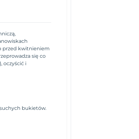
niczą,
tanowiskach
ub przed kwitnieniem
rzeprowadza się co
, oczyścić i
o suchych bukietów.