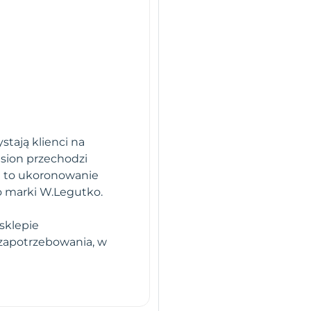
stają klienci na
sion przechodzi
i to ukoronowanie
o marki W.Legutko.
sklepie
 zapotrzebowania, w