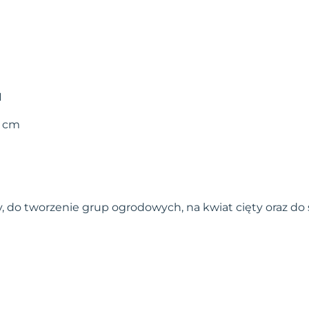
I
0 cm
y, do tworzenie grup ogrodowych, na kwiat cięty oraz d