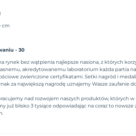
I
90 cm
aniu - 30
a rynek bez wątpienia najlepsze nasiona, z których korzy
własnemu, akredytowanemu laboratorium każda partia na
ściowe zwieńczone certyfikatami. Setki nagród i medal
 jednak za największą nagrodę uznajemy Wasze zaufanie d
pracujemy nad rozwojem naszych produktów, których w 
 już blisko 3 tysiące odpowiadając na coraz to nowsze
m.