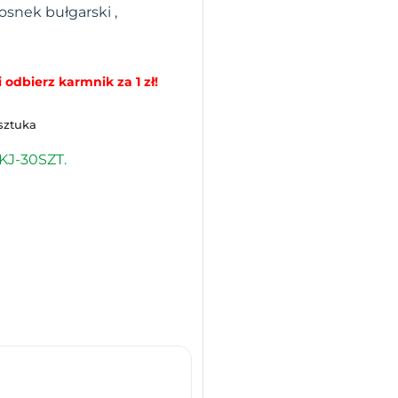
osnek bułgarski ,
 odbierz karmnik za 1 zł!
 sztuka
KJ-30SZT.