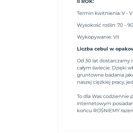
II ROK:
Termin kwitnienia: V - V
Wysokość roślin: 70 - 
Wykopywanie: VII
Liczba cebul w opakow
Od 30 lat dostarczamy n
całym świecie. Dzięki 
gruntowne badania jako
naszej ciężkiej pracy,
To dla Was codziennie 
internetowym posiadamy
końcu ROŚNIEMY raze