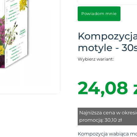
Powiadom mnie
Kompozycja
motyle - 30s
Wybierz wariant:
24,08 
Najniższa cena w okresi
promocją:
30,10 zł
Kompozycja wabiąca mot