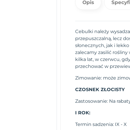
Opis
Specyf
Cebulki należy wysadza
przepuszczalną, lecz d
słonecznych, jak i lek
zalecamy zasilić rośl
kilka lat, w czerwcu, gdy
przechować w przewiew
Zimowanie: może zimo
CZOSNEK ZŁOCISTY
Zastosowanie: Na rabat
I ROK:
Termin sadzenia: IX - X