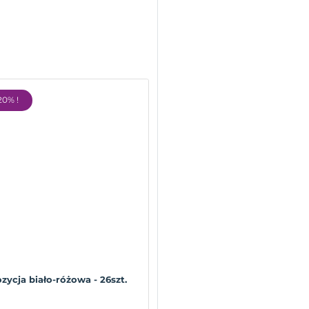
20% !
ycja biało-różowa - 26szt.