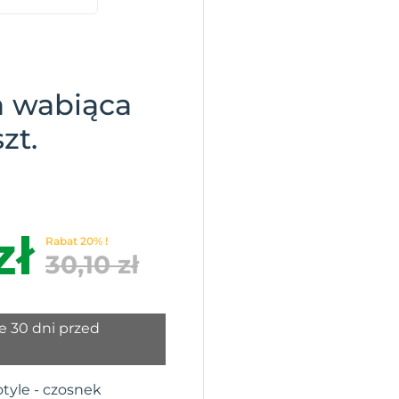
 wabiąca
zt.
zł
Rabat 20% !
30,10 zł
e 30 dni przed
yle - czosnek