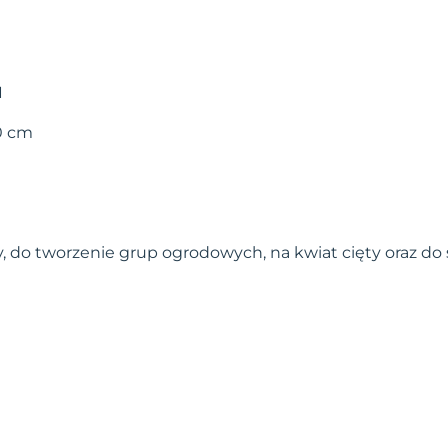
I
90 cm
y, do tworzenie grup ogrodowych, na kwiat cięty oraz d