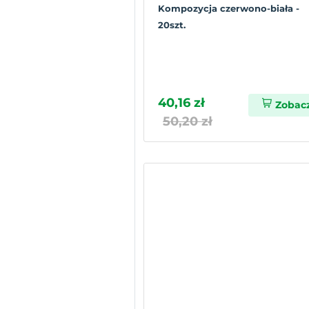
Kompozycja czerwono-biała -
20szt.
40,16 zł
Zobac
50,20 zł