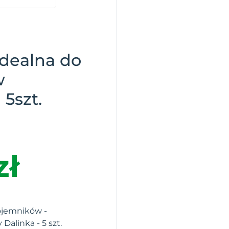
idealna do
w
5szt.
zł
ojemników -
 Dalinka - 5 szt.