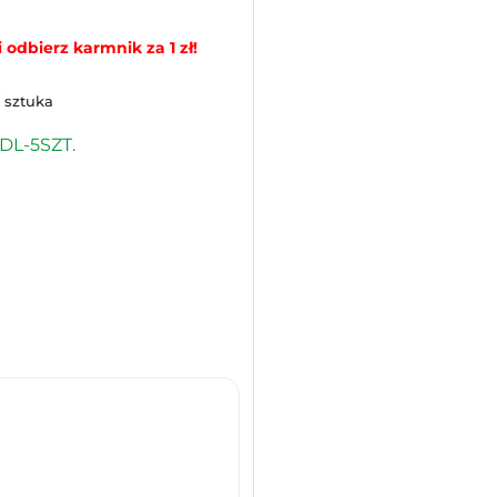
 odbierz karmnik za 1 zł!
/ sztuka
DL-5SZT.