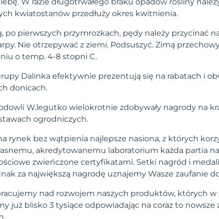
glebę. W razie długotrwałego braku opadów rośliny należ
ch kwiatostanów przedłuży okres kwitnienia.
ią, po pierwszych przymrozkach, pędy należy przycinać n
rpy. Nie otrzepywać z ziemi. Podsuszyć. Zimą przechow
iu o temp. 4-8 stopni C.
z grupy Dalinka efektywnie prezentują się na rabatach i 
ch donicach.
hodowli W.legutko wielokrotnie zdobywały nagrody na kr
tawach ogrodniczych.
a rynek bez wątpienia najlepsze nasiona, z których korzy
własnemu, akredytowanemu laboratorium każda partia na
ściowe zwieńczone certyfikatami. Setki nagród i medal
 jednak za największą nagrodę uznajemy Wasze zaufanie d
pracujemy nad rozwojem naszych produktów, których w 
 już blisko 3 tysiące odpowiadając na coraz to nowsze
m.