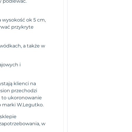
y podlewać.
a wysokość ok 5 cm,
ywać przykryte
obwódkach, a także w
ajowych i
stają klienci na
sion przechodzi
i to ukoronowanie
o marki W.Legutko.
sklepie
 zapotrzebowania, w