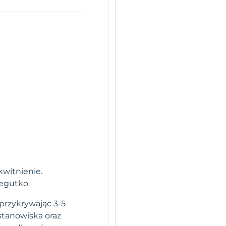
kwitnienie.
egutko.
 przykrywając 3-5
 stanowiska oraz