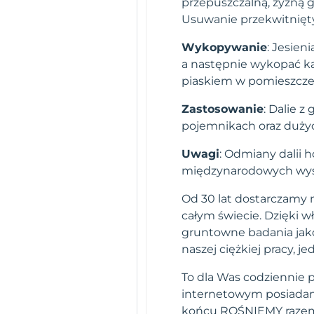
przepuszczalną, żyzną 
Usuwanie przekwitnięty
Wykopywanie
: Jesien
a następnie wykopać ka
piaskiem w pomieszczen
Zastosowanie
: Dalie 
pojemnikach oraz duży
Uwagi
: Odmiany dalii 
międzynarodowych wys
Od 30 lat dostarczamy n
całym świecie. Dzięki 
gruntowne badania jako
naszej ciężkiej pracy,
To dla Was codziennie 
internetowym posiadamy
końcu ROŚNIEMY raze