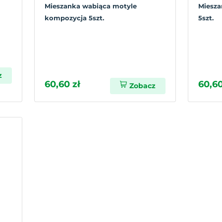
Mieszanka wabiąca motyle
Miesza
kompozycja 5szt.
5szt.
z
60,60 zł
60,60
Zobacz