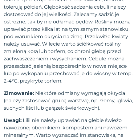
tolerują półcień. Głębokość sadzenia cebuli należy
dostosować do jej wielkości. Zalecamy sadzić je
ostrożne, tak by nie odłamać pędów. Rośliny można
uprawiać przez kilka lat na tym samym stanowisku,
pod warunkiem okrycia na zimę. Przekwitłe kwiaty
należy usuwać. W lecie warto ściółkować rośliny
zmieloną korą lub torfem, co chroni glebę przed
zachwaszczeniem i wysychaniem. Cebule można
przesadzać jesienią bezpośrednio w nowe miejsce
lub po wykopaniu przechować je do wiosny w temp.
2-4°C, przykryte torfem.
Zimowanie:
Niektóre odmiany wymagają okrycia
(należy zastosować grubą warstwę, np. słomy, igliwia,
suchych liści lub gałązek świerkowych).
Uwagi:
Lilii nie należy uprawiać na glebie świeżo
nawożonej obornikiem, kompostem ani nawozem
mineralnym. Warto wyznaczać im stanowiska, na