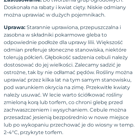
Doskonała na rabaty i kwiat cięty. Niskie odmiany
można uprawiać w dużych pojemnikach.
Uprawa:
Starannie uprawiona, przepuszczalna i
zasobna w składniki pokarmowe gleba to
odpowiednie podłoże dla uprawy lilii. Większość
odmian preferuje słoneczne stanowiska, niektóre
tolerują półcień. Głębokość sadzenia cebuli należy
dostosować do jej wielkości. Zalecamy sadzić je
ostrożne, tak by nie odłamać pędów. Rośliny można
uprawiać przez kilka lat na tym samym stanowisku,
pod warunkiem okrycia na zimę. Przekwitłe kwiaty
należy usuwać. W lecie warto ściółkować rośliny
zmieloną korą lub torfem, co chroni glebę przed
zachwaszczeniem i wysychaniem. Cebule można
przesadzać jesienią bezpośrednio w nowe miejsce
lub po wykopaniu przechować je do wiosny w temp.
2-4°C, przykryte torfem.