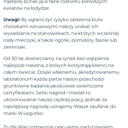
najlepiej ścinać ją w fazie rozkwitu pierwszych
kwiatów na łodydze.
Uwagi:
By ograniczyć ryzyko zarażenia bulw
chorobami wirusowymi, należy unikać ich
wysadzania na stanowiskach, na których wcześniej
rosły mieczyki, a także ogórki, pomidory, fasole lub
ziemniaki.
Od 30 lat dostarczamy na rynek bez wątpienia
najlepsze nasiona, z których korzystają klienci na
całym świecie. Dzięki własnemu, akredytowanemu
laboratorium każda partia nasion przechodzi
gruntowne badania jakościowe zwieńczone
certyfikatami. Setki nagród i medali to
ukoronowanie naszej ciężkiej pracy, jednak za
największą nagrodę uznajemy Wasze zaufanie do
marki W.Legutko.
To dla Was codziennie pracujemy nad rozwojem