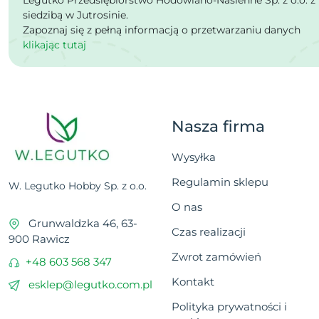
Legutko Przedsiębiorstwo Hodowlano-Nasienne Sp. z o.o. z
siedzibą w Jutrosinie.
Zapoznaj się z pełną informacją o przetwarzaniu danych
klikając tutaj
Nasza firma
Wysyłka
Regulamin sklepu
W. Legutko Hobby Sp. z o.o.
O nas
Grunwaldzka 46, 63-
Czas realizacji
900 Rawicz
Zwrot zamówień
+48 603 568 347
Kontakt
esklep@legutko.com.pl
Polityka prywatności i