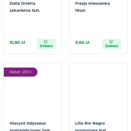
Dalia Orietta
Frezja mieszanka
szkarłatna 1szt.
10szt.
15,80 zł
9,60 zł
Zobacz
Zobacz
Rabat -20% !
Hiacynt Odysseus
Lilia Rio Negro
pomarańczowy 2szt.
purpurowa 1szt.