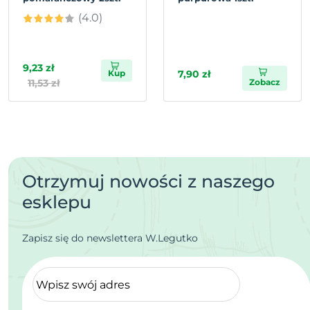
(4.0)
9,23 zł
Kup
7,90 zł
11,53 zł
Zobacz
Otrzymuj nowości z naszego
esklepu
Zapisz się do newslettera W.Legutko