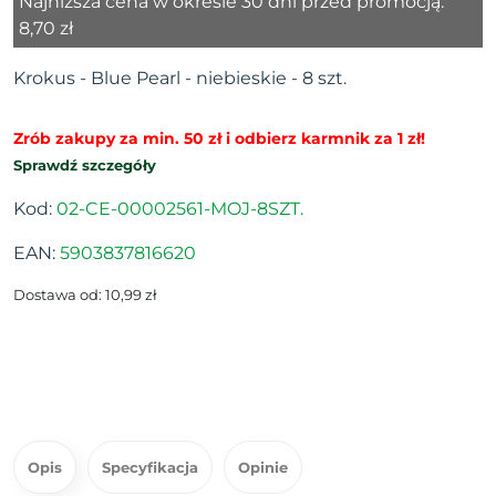
Najniższa cena w okresie 30 dni przed promocją:
8,70 zł
Krokus - Blue Pearl - niebieskie - 8 szt.
Zrób zakupy za min. 50 zł i odbierz karmnik za 1 zł!
Sprawdź szczegóły
Kod:
02-CE-00002561-MOJ-8SZT.
EAN:
5903837816620
Dostawa od: 10,99 zł
Opis
Specyfikacja
Opinie