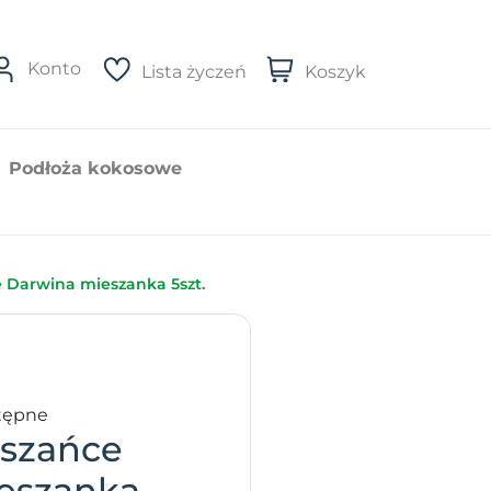
Konto
Lista życzeń
Koszyk
Podłoża kokosowe
 Darwina mieszanka 5szt.
tępne
eszańce
eszanka