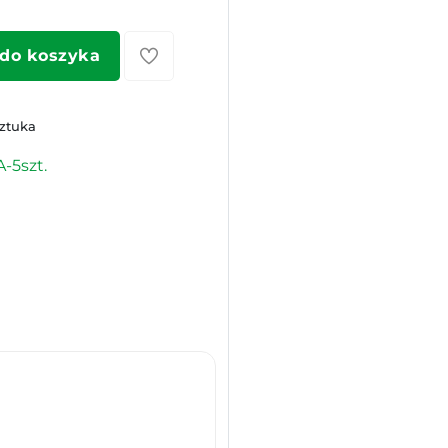
 do koszyka
sztuka
-5szt.