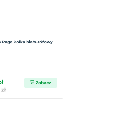
n Page Polka biało-różowy
zł
Zobacz
 zł