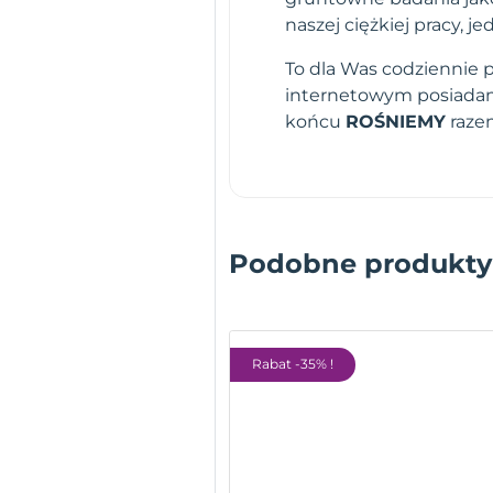
naszej ciężkiej pracy,
To dla Was codziennie 
internetowym posiadamy
końcu
ROŚNIEMY
raze
Podobne produkty
Rabat -35% !