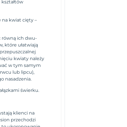
 kształtów
na kwiat cięty –
ć równą ich dwu-
, które ułatwiają
 przepuszczalnej
nięciu kwiaty należy
tawać w tym samym
rwcu lub lipcu),
o nasadzenia.
ałązkami świerku.
stają klienci na
sion przechodzi
i to ukoronowanie