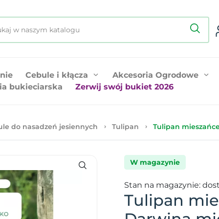
nie
Cebule i kłącza
Akcesoria Ogrodowe
ia bukieciarska
Zerwij swój bukiet 2026
le do nasadzeń jesiennych
Tulipan
Tulipan mieszańce
W magazynie
Stan na magazynie: dos
Tulipan mi
Darwina mi