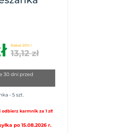
ł
Rabat 20% !
13,12 zł
e 30 dni przed
ka - 5 szt.
 odbierz karmnik za 1 zł!
łka po 15.08.2026 r.