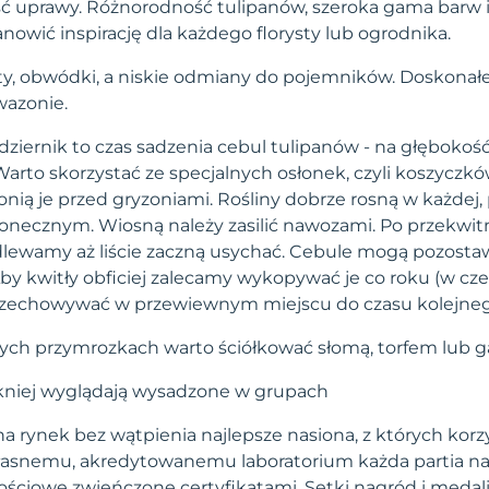
ść uprawy. Różnorodność tulipanów, szeroka gama barw i
owić inspirację dla każdego florysty lub ogrodnika.
y, obwódki, a niskie odmiany do pojemników. Doskonałe 
wazonie.
dziernik to czas sadzenia cebul tulipanów - na głębokoś
Warto skorzystać ze specjalnych osłonek, czyli koszyczków
onią je przed gryzoniami. Rośliny dobrze rosną w każdej,
łonecznym. Wiosną należy zasilić nawozami. Po przekwit
odlewamy aż liście zaczną usychać. Cebule mogą pozos
 Aby kwitły obficiej zalecamy wykopywać je co roku (w cze
 przechowywać w przewiewnym miejscu do czasu kolejneg
ych przymrozkach warto ściółkować słomą, torfem lub g
kniej wyglądają wysadzone w grupach
a rynek bez wątpienia najlepsze nasiona, z których korzy
własnemu, akredytowanemu laboratorium każda partia na
ściowe zwieńczone certyfikatami. Setki nagród i medal