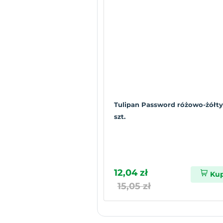
Tulipan Password różowo-żółty
szt.
12,04 zł
Ku
15,05 zł