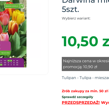
5szt.
Wybierz wariant:
10,50 z
Najniższa cena w okresi
promocją:
10,90 zł
Tulipan - Tulipa - mieszan
Zrób zakupy za min. 50 zł i
Sprawdź szczegóły
PRZEDSPRZEDAŻ!
Wysy