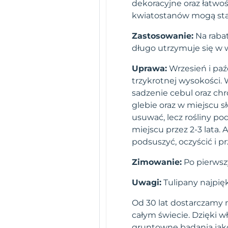
dekoracyjne oraz łatwo
kwiatostanów mogą stan
Zastosowanie:
Na rabat
długo utrzymuje się w 
Uprawa:
Wrzesień i paź
trzykrotnej wysokości. 
sadzenie cebul oraz chr
glebie oraz w miejscu s
usuwać, lecz rośliny p
miejscu przez 2-3 lata.
podsuszyć, oczyścić i
Zimowanie:
Po pierwsz
Uwagi:
Tulipany najpię
Od 30 lat dostarczamy n
całym świecie. Dzięki 
gruntowne badania jako