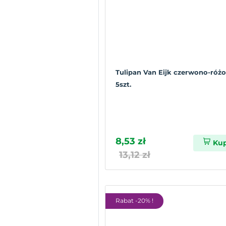
Tulipan Van Eijk czerwono-róż
5szt.
8,53 zł
Ku
13,12 zł
Rabat -20% !