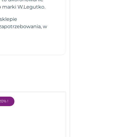
o marki W.Legutko.
sklepie
 zapotrzebowania, w
20% !