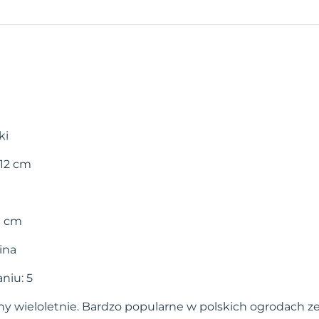
ki
-12 cm
0 cm
ina
niu: 5
iny wieloletnie. Bardzo popularne w polskich ogrodach z