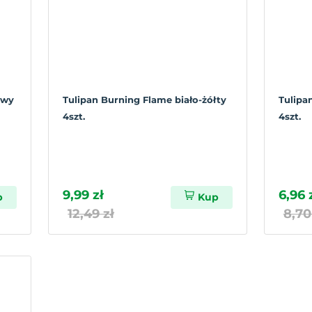
owy
Tulipan Burning Flame biało-żółty
Tulipa
4szt.
4szt.
9,99 zł
6,96 
p
Kup
12,49 zł
8,70