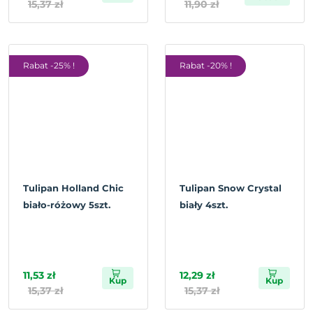
15,37 zł
11,90 zł
Rabat -25% !
Rabat -20% !
Tulipan Holland Chic
Tulipan Snow Crystal
biało-różowy 5szt.
biały 4szt.
11,53 zł
12,29 zł
Kup
Kup
15,37 zł
15,37 zł