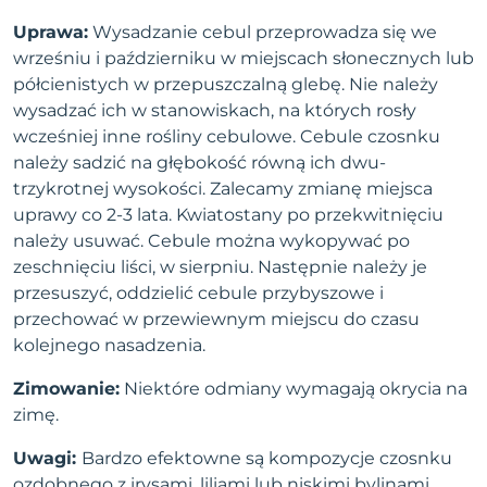
Uprawa:
Wysadzanie cebul przeprowadza się we
wrześniu i październiku w miejscach słonecznych lub
półcienistych w przepuszczalną glebę. Nie należy
wysadzać ich w stanowiskach, na których rosły
wcześniej inne rośliny cebulowe. Cebule czosnku
należy sadzić na głębokość równą ich dwu-
trzykrotnej wysokości. Zalecamy zmianę miejsca
uprawy co 2-3 lata. Kwiatostany po przekwitnięciu
należy usuwać. Cebule można wykopywać po
zeschnięciu liści, w sierpniu. Następnie należy je
przesuszyć, oddzielić cebule przybyszowe i
przechować w przewiewnym miejscu do czasu
kolejnego nasadzenia.
Zimowanie:
Niektóre odmiany wymagają okrycia na
zimę.
Uwagi:
Bardzo efektowne są kompozycje czosnku
ozdobnego z irysami, liliami lub niskimi bylinami.