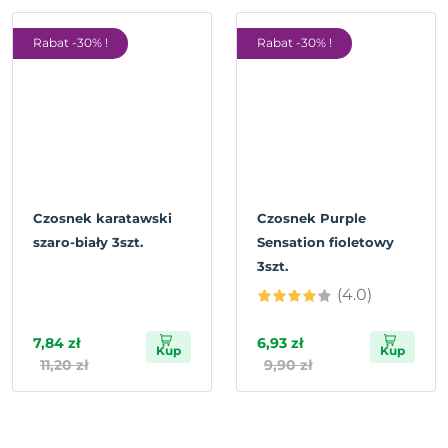
Rabat -30% !
Rabat -30% !
Czosnek karatawski
Czosnek Purple
szaro-biały 3szt.
Sensation fioletowy
3szt.
(4.0)
7,84 zł
6,93 zł
Kup
Kup
11,20 zł
9,90 zł