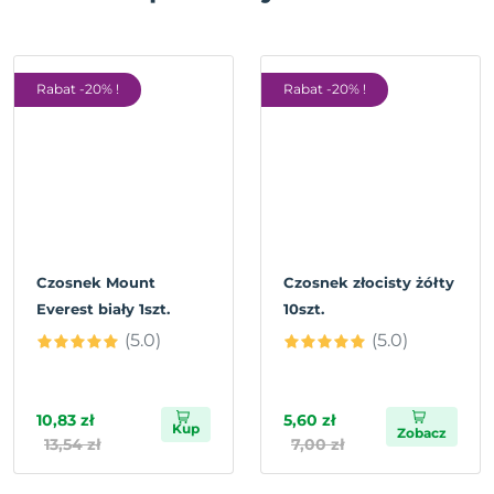
Rabat -20% !
Rabat -20% !
Czosnek Mount
Czosnek złocisty żółty
Everest biały 1szt.
10szt.
(5.0)
(5.0)
10,83 zł
5,60 zł
Kup
Zobacz
13,54 zł
7,00 zł