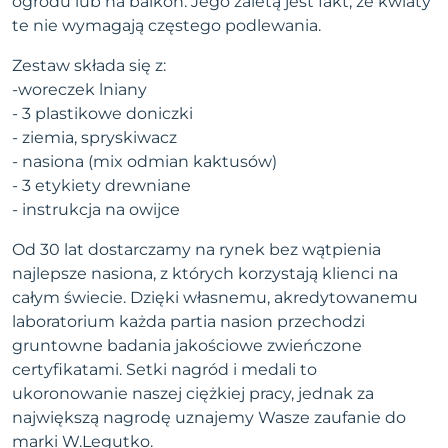
ogrodu lub na balkon. Jego zaletą jest fakt, że kwiaty
te nie wymagają częstego podlewania.
Zestaw składa się z:
-woreczek lniany
- 3 plastikowe doniczki
- ziemia, spryskiwacz
- nasiona (mix odmian kaktusów)
- 3 etykiety drewniane
- instrukcja na owijce
Od 30 lat dostarczamy na rynek bez wątpienia
najlepsze nasiona, z których korzystają klienci na
całym świecie. Dzięki własnemu, akredytowanemu
laboratorium każda partia nasion przechodzi
gruntowne badania jakościowe zwieńczone
certyfikatami. Setki nagród i medali to
ukoronowanie naszej ciężkiej pracy, jednak za
największą nagrodę uznajemy Wasze zaufanie do
marki W.Legutko.