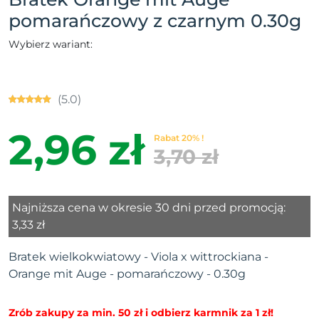
pomarańczowy z czarnym 0.30g
Wybierz wariant:
(5.0)
2,96 zł
Rabat 20% !
3,70 zł
Najniższa cena w okresie 30 dni przed promocją:
3,33 zł
Bratek wielkokwiatowy - Viola x wittrockiana -
Orange mit Auge - pomarańczowy - 0.30g
Zrób zakupy za min. 50 zł i odbierz karmnik za 1 zł!