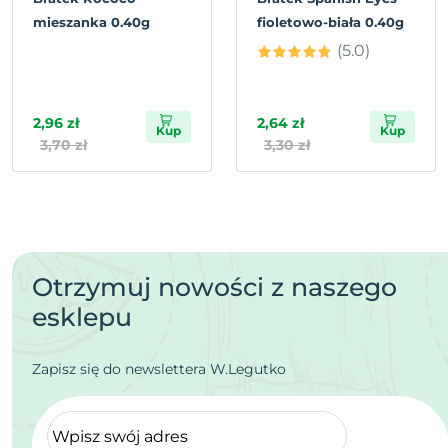
mieszanka 0.40g
fioletowo-biała 0.40g
(5.0)
2,96 zł
2,64 zł
Kup
Kup
3,70 zł
3,30 zł
Otrzymuj nowości z naszego
esklepu
Zapisz się do newslettera W.Legutko