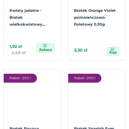
Kwiaty jadalne -
Bratek Orange Violet
Bratek
pomarańczowo-
wielkokwiatowy...
fioletowy 0.30g
1,92 zł
Zobacz
3,30 zł
2,40 zł
Kup
Rabat -20% !
Rabat -20% !
Bratek Rococo
Bratek Spanish Eyes