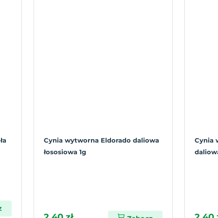
ła
Cynia wytworna Eldorado daliowa
Cynia 
łososiowa 1g
daliow
z
2,40 zł
2,40 