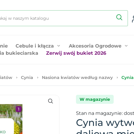
nie
Cebule i kłącza
Akcesoria Ogrodowe
ia bukieciarska
Zerwij swój bukiet 2026
iatów
Cynia
Nasiona kwiatów według nazwy
Cynia
W magazynie
Stan na magazynie: dos
Cynia wytw
daliowa mi