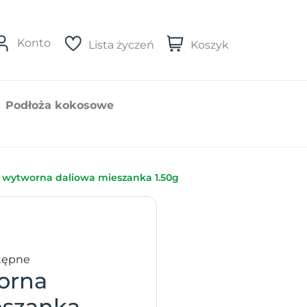
Konto
Lista życzeń
Koszyk
Podłoża kokosowe
 wytworna daliowa mieszanka 1.50g
tępne
orna
eszanka