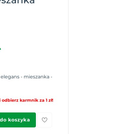
 elegans - mieszanka -
 odbierz karmnik za 1 zł!
 do koszyka