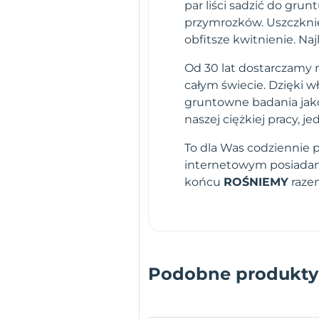
par liści sadzić do gru
przymrozków. Uszczkni
obfitsze kwitnienie. N
Od 30 lat dostarczamy n
całym świecie. Dzięki 
gruntowne badania jako
naszej ciężkiej pracy,
To dla Was codziennie 
internetowym posiadamy
końcu
ROŚNIEMY
raze
Podobne produkty