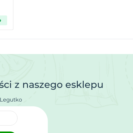
p
ci z naszego esklepu
.Legutko