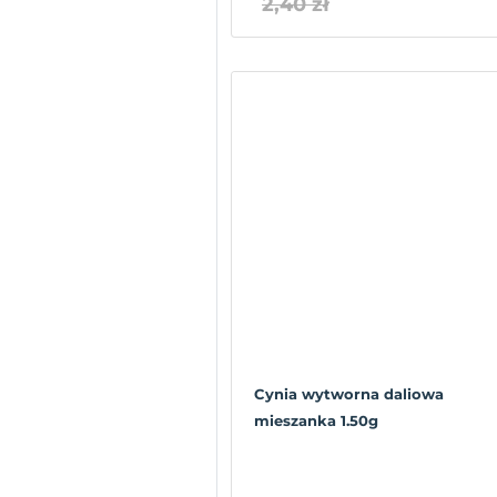
2,40 zł
Cynia wytworna daliowa
mieszanka 1.50g