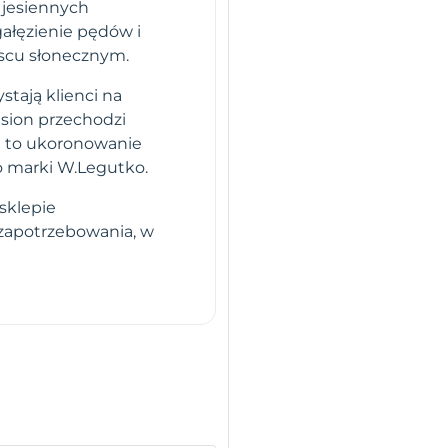
o jesiennych
ałęzienie pędów i
jscu słonecznym.
stają klienci na
sion przechodzi
i to ukoronowanie
o marki W.Legutko.
sklepie
 zapotrzebowania, w