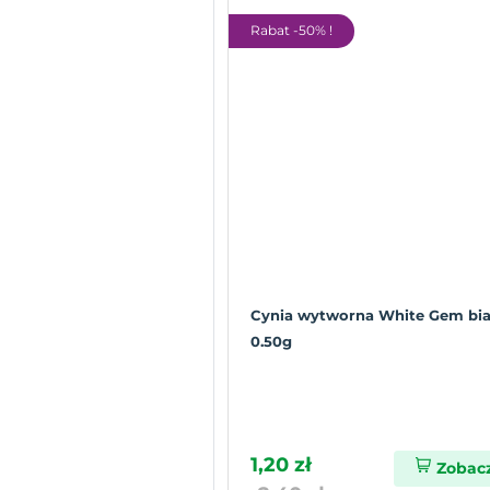
Rabat -50% !
Cynia wytworna White Gem bia
0.50g
1,20 zł
Zobac