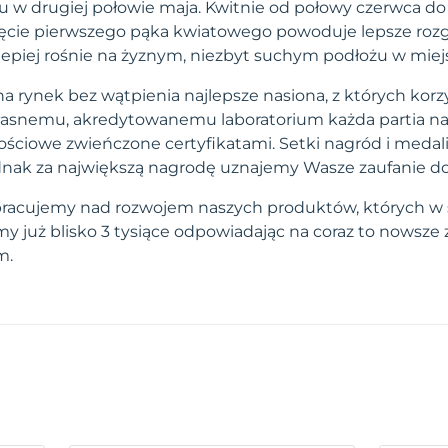
ntu w drugiej połowie maja. Kwitnie od połowy czerwca d
ęcie pierwszego pąka kwiatowego powoduje lepsze rozg
ajlepiej rośnie na żyznym, niezbyt suchym podłożu w mie
a rynek bez wątpienia najlepsze nasiona, z których korzy
własnemu, akredytowanemu laboratorium każda partia na
ściowe zwieńczone certyfikatami. Setki nagród i medal
 jednak za największą nagrodę uznajemy Wasze zaufanie d
pracujemy nad rozwojem naszych produktów, których w 
 już blisko 3 tysiące odpowiadając na coraz to nowsze
m.