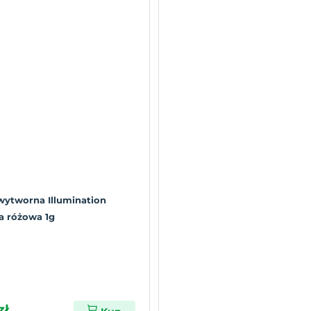
wytworna Illumination
a różowa 1g
zł