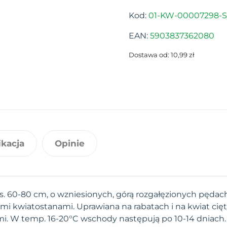
Kod:
01-KW-00007298-S
EAN:
5903837362080
Dostawa od: 10,99 zł
ikacja
Opinie
s. 60-80 cm, o wzniesionych, górą rozgałęzionych pęda
i kwiatostanami. Uprawiana na rabatach i na kwiat cię
i. W temp. 16-20°C wschody następują po 10-14 dniach. 