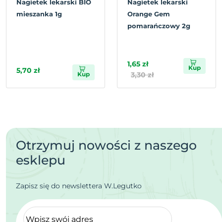
Nagietek lekarski BIO
Nagietek lekarski
mieszanka 1g
Orange Gem
pomarańczowy 2g
1,65 zł
Kup
5,70 zł
Kup
3,30 zł
Otrzymuj nowości z naszego
esklepu
Zapisz się do newslettera W.Legutko