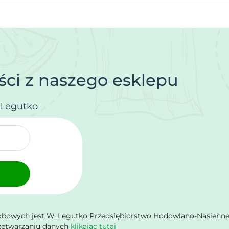
ci z naszego esklepu
.Legutko
owych jest W. Legutko Przedsiębiorstwo Hodowlano-Nasienne Sp.
rzetwarzaniu danych
klikając tutaj