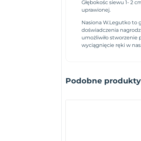
Głębokośc siewu 1- 2 c
uprawionej.
Nasiona W.Legutko to gw
doświadczenia nagrodz
umożliwiło stworzenie 
wyciągnięcie ręki w na
Podobne produkty