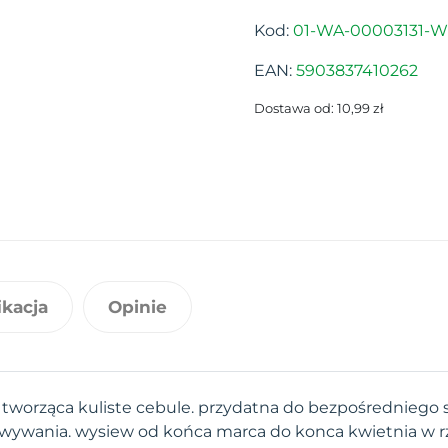
Kod:
01-WA-00003131-W
EAN:
5903837410262
Dostawa od: 10,99 zł
ikacja
Opinie
tworząca kuliste cebule. przydatna do bezpośredniego s
ywania. wysiew od końca marca do konca kwietnia w rz