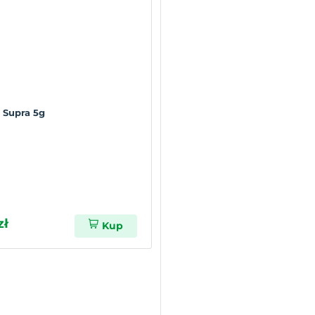
 Supra 5g
zł
Kup