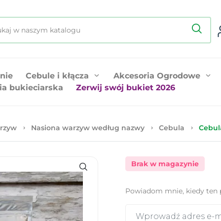
nie
Cebule i kłącza
Akcesoria Ogrodowe
ia bukieciarska
Zerwij swój bukiet 2026
rzyw
Nasiona warzyw według nazwy
Cebula
Cebul
Brak w magazynie
Powiadom mnie, kiedy ten 