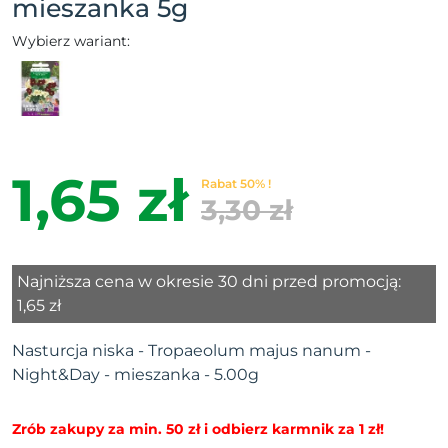
mieszanka 5g
Wybierz wariant:
1,65 zł
Rabat 50% !
3,30 zł
Najniższa cena w okresie 30 dni przed promocją:
1,65 zł
Nasturcja niska - Tropaeolum majus nanum -
Night&Day - mieszanka - 5.00g
Zrób zakupy za min. 50 zł i odbierz karmnik za 1 zł!