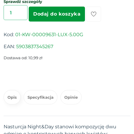
Sprawdź szczegóły
Dodaj do koszyka
Kod:
01-KW-00009631-LUX-5.00G
EAN:
5903837345267
Dostawa od: 10,99 zł
Opis
Specyfikacja
Opinie
Nasturcja Night&Day stanowi kompozycję dwu
odmian o kontrastowych barwach kwiatów: