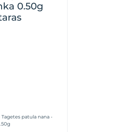
nka 0.50g
taras
- Tagetes patula nana -
0.50g