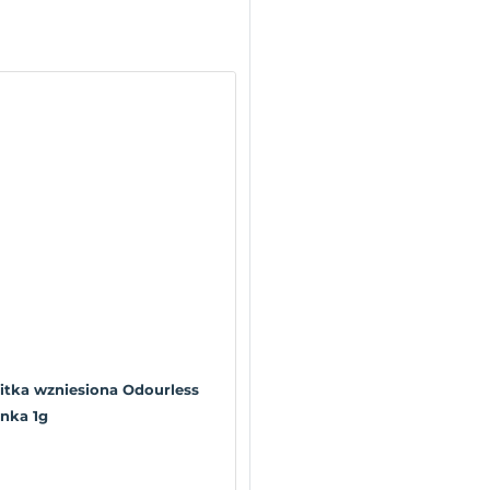
tka wzniesiona Odourless
nka 1g