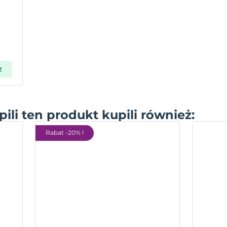
z
pili ten produkt kupili również:
Rabat -20% !