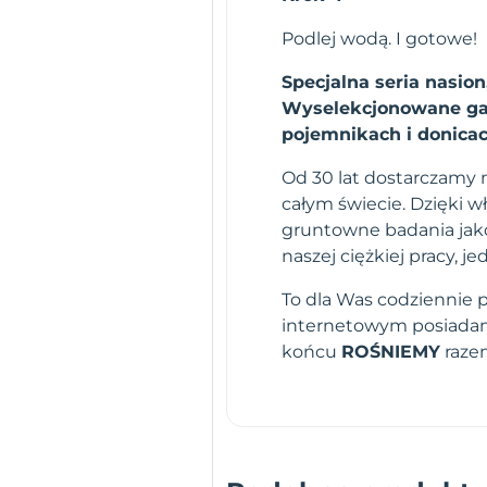
Podlej wodą. I gotowe!
Specjalna seria nasio
Wyselekcjonowane gat
pojemnikach i donicac
Od 30 lat dostarczamy n
całym świecie. Dzięki 
gruntowne badania jako
naszej ciężkiej pracy,
To dla Was codziennie 
internetowym posiadamy
końcu
ROŚNIEMY
raze