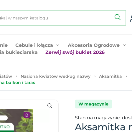
nie
Cebule i kłącza
Akcesoria Ogrodowe
ia bukieciarska
Zerwij swój bukiet 2026
iatów
Nasiona kwiatów według nazwy
Aksamitka
na balkon i taras
W magazynie
Stan na magazynie: dos
Aksamitka r