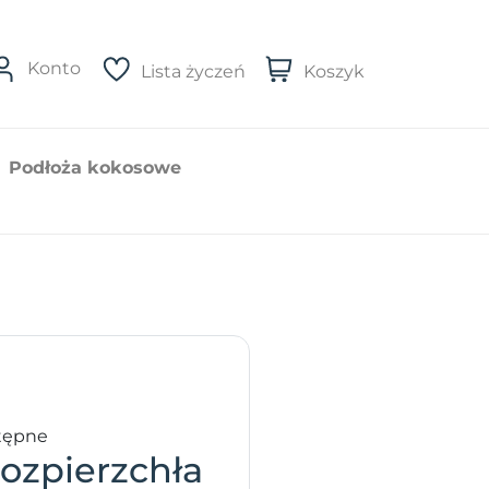
Konto
Lista życzeń
Koszyk
Podłoża kokosowe
tępne
ozpierzchła