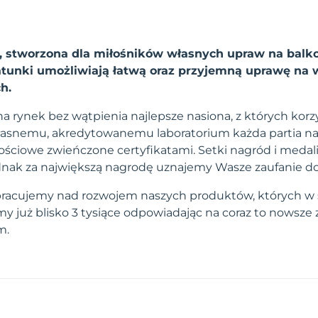
n, stworzona dla miłośników własnych upraw na balko
unki umożliwiają łatwą oraz przyjemną uprawę na 
h.
a rynek bez wątpienia najlepsze nasiona, z których korzy
własnemu, akredytowanemu laboratorium każda partia na
ściowe zwieńczone certyfikatami. Setki nagród i medal
 jednak za największą nagrodę uznajemy Wasze zaufanie d
pracujemy nad rozwojem naszych produktów, których w 
 już blisko 3 tysiące odpowiadając na coraz to nowsze
m.