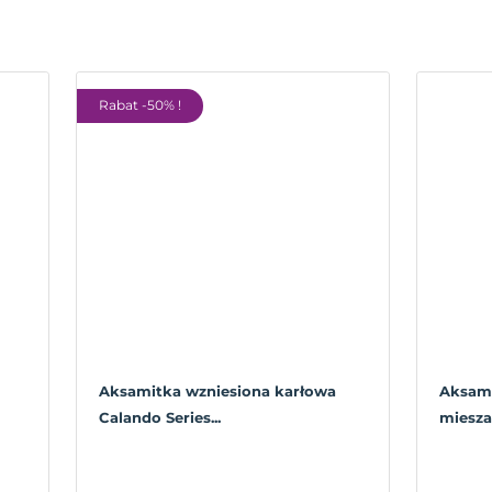
Rabat -50% !
Aksamitka wzniesiona karłowa
Aksami
Calando Series...
miesza