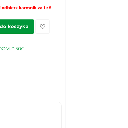
 odbierz karmnik za 1 zł!
 do koszyka
DOM-0.50G