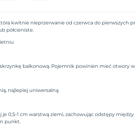
 która kwitnie nieprzerwanie od czerwca do pierwszych 
b półcieniste.
ietniu
 skrzynkę balkonową. Pojemnik powinien mieć otwory w
ą, najlepiej uniwersalną.
yj je 0,5-1 cm warstwą ziemi, zachowując odstępy między
en punkt.