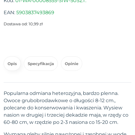
Kod:
01-WA-00008555-SIW-50SZT.
EAN:
5903837493869
Dostawa od: 10,99 zł
Opis
Specyfikacja
Opinie
Popularna odmiana heterozyjna, bardzo plenna.
Owoce grubobrodawkowe o długości 8-12 cm.,
polecane do konserwowania i kwaszenia. Wysiew
nasion w drugiej i trzeciej dekadzie maja, w rzędy co
60-80 cm, w rzędzie po 2-3 nasiona co 15-20 cm.
Wymaga gleby silnie nawożonej i zasobnej w wodę.