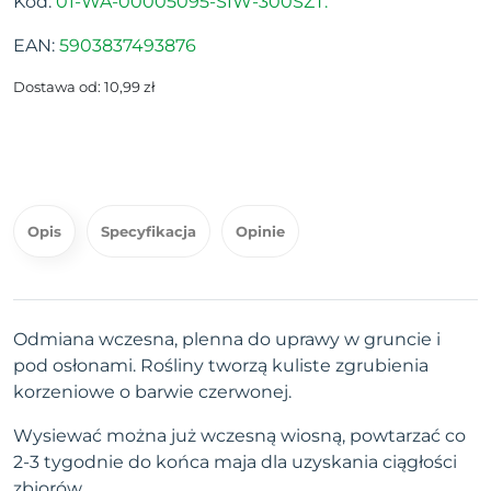
Kod:
01-WA-00005095-SIW-300SZT.
EAN:
5903837493876
Dostawa od: 10,99 zł
Opis
Specyfikacja
Opinie
Odmiana wczesna, plenna do uprawy w gruncie i
pod osłonami. Rośliny tworzą kuliste zgrubienia
korzeniowe o barwie czerwonej.
Wysiewać można już wczesną wiosną, powtarzać co
2-3 tygodnie do końca maja dla uzyskania ciągłości
zbiorów.