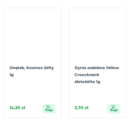
Onętek, Kosmos żółty
Dynia ozdobna Yellow
1g
Croockneck
złotożółta 1g
14,20 zł
3,70 zł
Kup
Kup