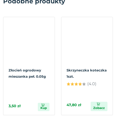
Podobne produkty
Złocień ogrodowy
Skrzyneczka koteczka
mieszanka peł. 0.05g
1szt.
(4.0)
47,80 zł
3,50 zł
Kup
Zobacz