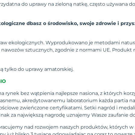
zydatna do uprawy na zieloną natkę, często używana do 
ologiczne dbasz o środowisko, swoje zdrowie i przys
raw ekologicznych. Wyprodukowano je metodami natura
nawozów sztucznych, zgodnie z normami UE. Produkt na
ą tylko do uprawy amatorskiej.
BIO
a rynek bez wątpienia najlepsze nasiona, z których korzy
własnemu, akredytowanemu laboratorium każda partia na
ściowe zwieńczone certyfikatami. Setki nagród i medal
 jednak za największą nagrodę uznajemy Wasze zaufanie d
pracujemy nad rozwojem naszych produktów, których w 
 już blisko 3 tysiące odpowiadając na coraz to nowsze