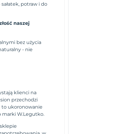
sałatek, potraw i do
złość naszej
lnymi bez użycia
turalny - nie
stają klienci na
sion przechodzi
i to ukoronowanie
o marki W.Legutko.
sklepie
 zapotrzebowania, w