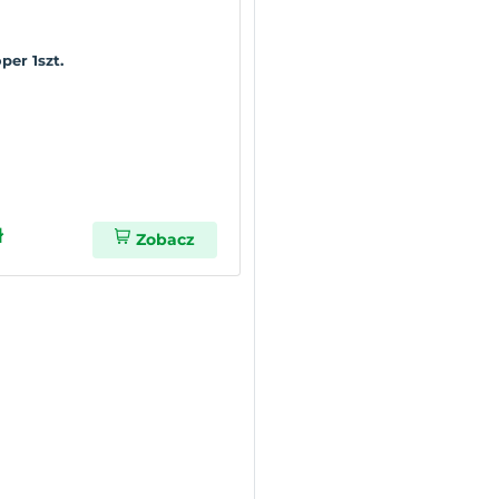
per 1szt.
ł
Zobacz