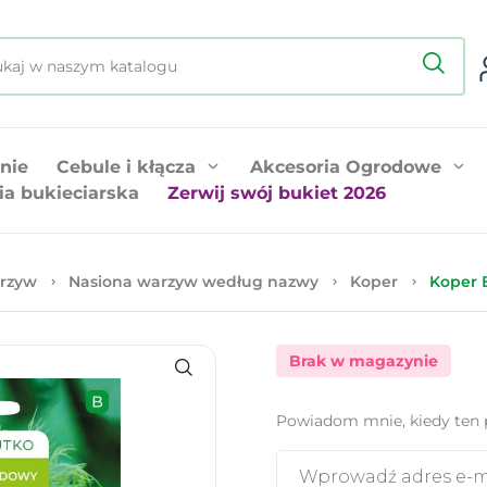
nie
Cebule i kłącza
Akcesoria Ogrodowe
ia bukieciarska
Zerwij swój bukiet 2026
rzyw
Nasiona warzyw według nazwy
Koper
Koper 
Brak w magazynie
Powiadom mnie, kiedy ten 