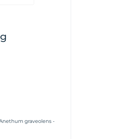
5g
 Anethum graveolens -