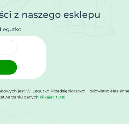
ci z naszego esklepu
.Legutko
owych jest W. Legutko Przedsiębiorstwo Hodowlano-Nasienne Sp.
rzetwarzaniu danych
klikając tutaj