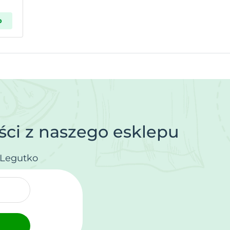
p
ci z naszego esklepu
.Legutko