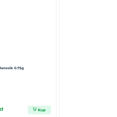
Janosik 0.75g
zł
Kup