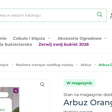
nie
Cebule i kłącza
Akcesoria Ogrodowe
ia bukieciarska
Zerwij swój bukiet 2026
rzyw
Nasiona warzyw według nazwy
Arbuz
Arbuz 
W magazynie
Stan na magazynie: dos
Arbuz Oran
Wybierz wariant: