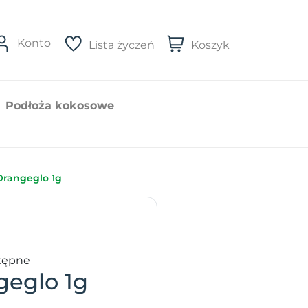
Konto
Lista życzeń
Koszyk
Podłoża kokosowe
Orangeglo 1g
tępne
geglo 1g