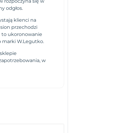
ów rozpoczyna się w
hy odgłos.
stają klienci na
sion przechodzi
i to ukoronowanie
o marki W.Legutko.
sklepie
 zapotrzebowania, w