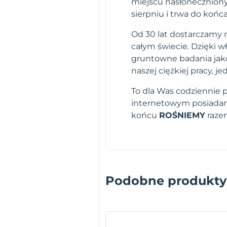
miejscu nasłonecznionym
sierpniu i trwa do końc
Od 30 lat dostarczamy n
całym świecie. Dzięki 
gruntowne badania jako
naszej ciężkiej pracy,
To dla Was codziennie 
internetowym posiadamy
końcu
ROŚNIEMY
raze
Podobne produkty