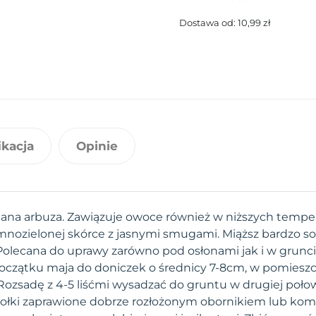
Dostawa od: 10,99 zł
ikacja
Opinie
ana arbuza. Zawiązuje owoce również w niższych tempe
mnozielonej skórce z jasnymi smugami. Miąższ bardzo so
Polecana do uprawy zarówno pod osłonami jak i w grunc
oczątku maja do doniczek o średnicy 7-8cm, w pomiesz
Rozsadę z 4-5 liśćmi wysadzać do gruntu w drugiej połow
w dołki zaprawione dobrze rozłożonym obornikiem lub k