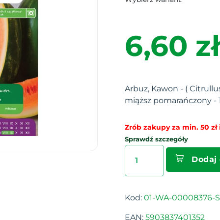
6,60 zł
Arbuz, Kawon - ( Citrullu
miąższ pomarańczony - 
Zrób zakupy za min. 50 zł i
Sprawdź szczegóły
Dodaj
Kod:
01-WA-00008376-S
EAN:
5903837401352