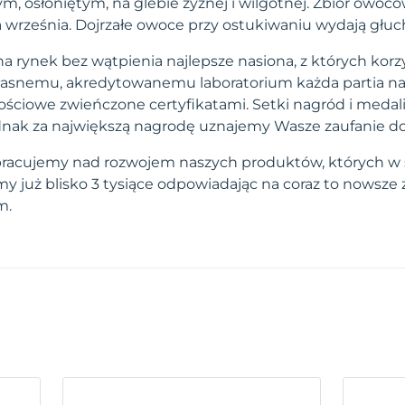
, osłoniętym, na glebie żyznej i wilgotnej. Zbiór owoc
a września. Dojrzałe owoce przy ostukiwaniu wydają głuc
a rynek bez wątpienia najlepsze nasiona, z których korzy
własnemu, akredytowanemu laboratorium każda partia na
ściowe zwieńczone certyfikatami. Setki nagród i medal
 jednak za największą nagrodę uznajemy Wasze zaufanie d
pracujemy nad rozwojem naszych produktów, których w 
 już blisko 3 tysiące odpowiadając na coraz to nowsze
m.