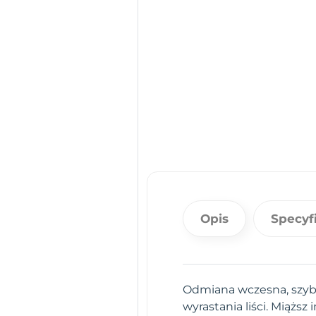
Opis
Specyf
Odmiana wczesna, szybk
wyrastania liści. Miążs