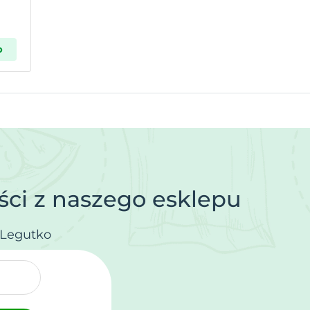
p
ci z naszego esklepu
.Legutko