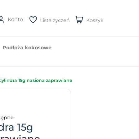
Konto
Lista życzeń
Koszyk
Podłoża kokosowe
Cylindra 15g nasiona zaprawiane
tępne
dra 15g
prawiane