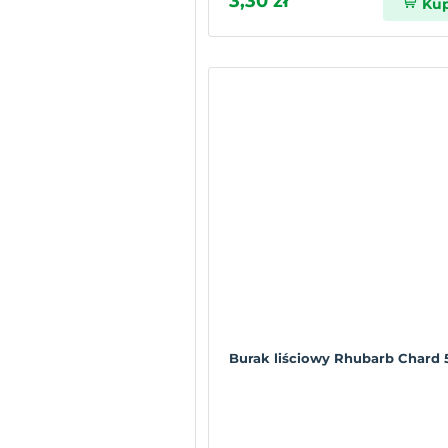
3,30 zł
Ku
Burak liściowy Rhubarb Chard 