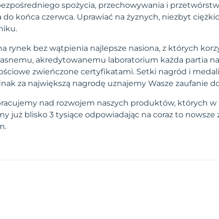
zpośredniego spożycia, przechowywania i przetwórstwa.
do końca czerwca. Uprawiać na żyznych, niezbyt ciężkic
niku.
a rynek bez wątpienia najlepsze nasiona, z których korzy
własnemu, akredytowanemu laboratorium każda partia na
ściowe zwieńczone certyfikatami. Setki nagród i medal
 jednak za największą nagrodę uznajemy Wasze zaufanie d
pracujemy nad rozwojem naszych produktów, których w 
 już blisko 3 tysiące odpowiadając na coraz to nowsze
m.