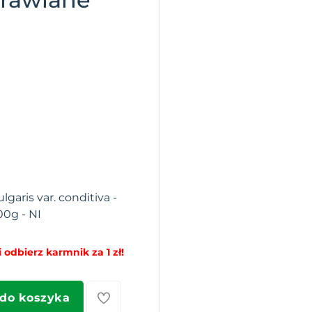
garis var. conditiva -
00g - NI
 odbierz karmnik za 1 zł!
 do koszyka