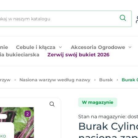
nie
Cebule i kłącza
Akcesoria Ogrodowe
ia bukieciarska
Zerwij swój bukiet 2026
rzyw
Nasiona warzyw według nazwy
Burak
Burak 
W magazynie
Stan na magazynie: dos
Burak Cylin
nasiona za