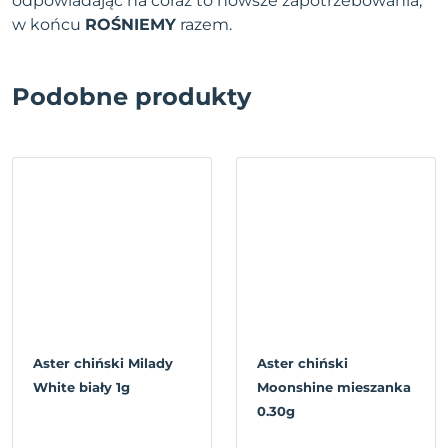
odpowiadając na coraz to nowsze zapotrzebowania,
w końcu
ROŚNIEMY
razem.
Podobne produkty
Aster chiński Milady
Aster chiński
White biały 1g
Moonshine mieszanka
0.30g