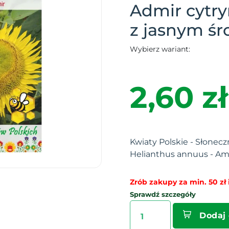
Admir cytry
z jasnym ś
Wybierz wariant:
2,60 zł
Kwiaty Polskie - Słonecz
Helianthus annuus - Amo
Zrób zakupy za min. 50 zł i
Sprawdź szczegóły
Dodaj