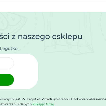
ci z naszego esklepu
.Legutko
owych jest W. Legutko Przedsiębiorstwo Hodowlano-Nasienne Sp.
rzetwarzaniu danych
klikając tutaj