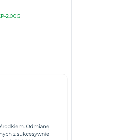
P-2.00G
m środkiem. Odmianę
znych z sukcesywnie