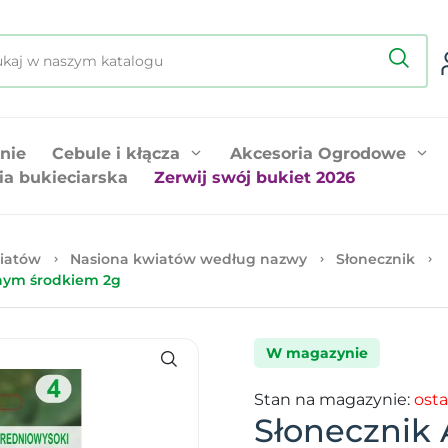
nie
Cebule i kłącza
Akcesoria Ogrodowe
ia bukieciarska
Zerwij swój bukiet 2026
iatów
Nasiona kwiatów według nazwy
Słonecznik
snym środkiem 2g
W magazynie
Stan na magazynie:
osta
Słonecznik