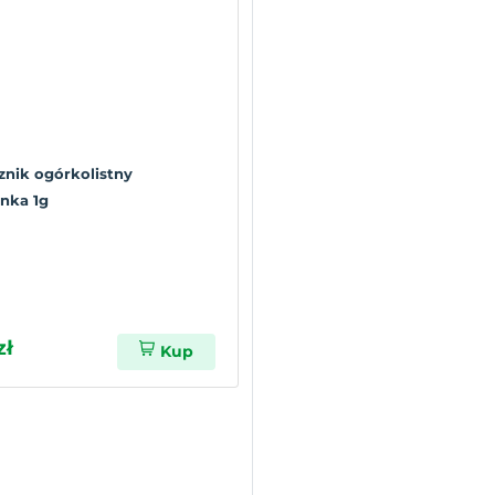
znik ogórkolistny
nka 1g
zł
Kup