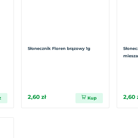
Słonecznik Floren brązowy 1g
Słonec
miesza
2,60 zł
2,60 
z
Kup