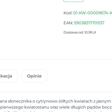
Kod:
01-KW-00009674-K
EAN:
5903837170937
Dostawa od: 10,99 zł
ikacja
Opinie
ana słonecznika o cytrynowo-żółtych kwiatach z jasny
 pierwszego kwiatostanu oraz wiele długich pędów boc