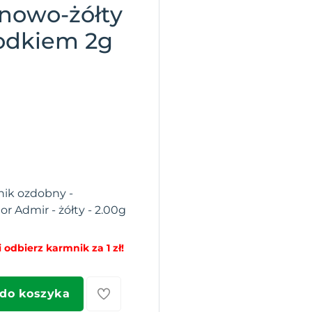
nowo-żółty
rodkiem 2g
nik ozdobny -
r Admir - żółty - 2.00g
 odbierz karmnik za 1 zł!
 do koszyka