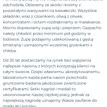
odchodziła. Obieramy ze skórki i kroimy z
pozostałymi warzywami na kawałeczki. Wszystkie
składniki, wraz z czosnkiem, oliwą z oliwek,
koncentratem i octem rozdrabniamy w malakserze.
Mocno doprawiamy zupę solą i pieprzem. Gazpacho
należy chłodzić przez minimum pół godziny w
lodówce. Zupę podajemy udekorowaną z gęstą
śmietaną i usmażonymi wcześniej grzankami z
chleba.
Od 30 lat dostarczamy na rynek bez wątpienia
najlepsze nasiona, z których korzystają klienci na
całym świecie. Dzięki własnemu, akredytowanemu
laboratorium każda partia nasion przechodzi
gruntowne badania jakościowe zwieńczone
certyfikatami. Setki nagród i medali to
ukoronowanie naszej ciężkiej pracy, jednak za
największą nagrodę uznajemy Wasze zaufanie do
marki W.Legutko.