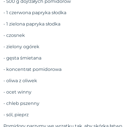
- 500 g dojrzałych pomidorów
- 1 czerwona papryka słodka
- 1 zielona papryka słodka
- czosnek
- zielony ogórek
- gęsta śmietana
- koncentrat pomidorowa
- oliwa z oliwek
- ocet winny
- chleb pszenny
- sól, pieprz
Pomidory parzymy we wrzątku tak, aby skórka łatwo