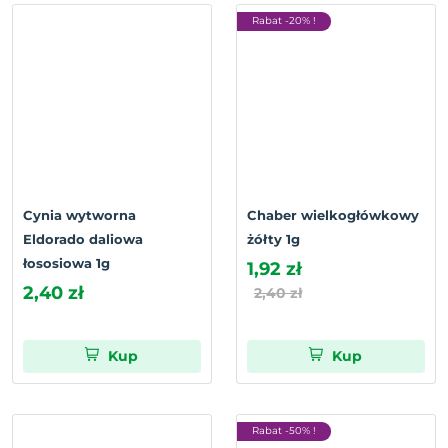
Rabat -20% !
Cynia wytworna
Chaber wielkogłówkowy
Eldorado daliowa
żółty 1g
łososiowa 1g
1,92 zł
2,40 zł
2,40 zł
Kup
Kup
Rabat -50% !