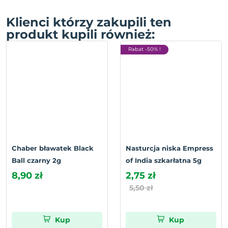
Klienci którzy zakupili ten
produkt kupili również:
Rabat -50% !
Chaber bławatek Black
Nasturcja niska Empress
Ball czarny 2g
of India szkarłatna 5g
8,90 zł
2,75 zł
5,50 zł
Kup
Kup