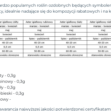
rdzo popularnych roślin ozdobnych będących symbolem j
y, idealnie nadające się do kompozycji rabatowych i na k
ty - 0,3g
binowy - 0,3g
ły - 0,3g
bieski - 0,3g
żowy -
arancja najwyższej jakości potwierdzonej certyfikatami.