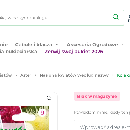
nie
Cebule i kłącza
Akcesoria Ogrodowe
ia bukieciarska
Zerwij swój bukiet 2026
iatów
Aster
Nasiona kwiatów według nazwy
Kolek
Brak w magazynie
Powiadom mnie, kiedy ten 