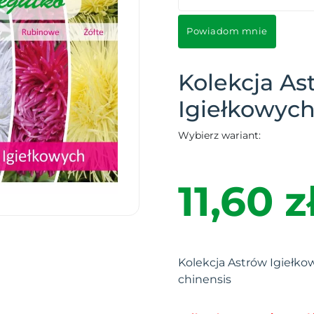
Powiadom mnie
Kolekcja As
Igiełkowyc
Wybierz wariant:
11,60 z
Kolekcja Astrów Igiełko
chinensis