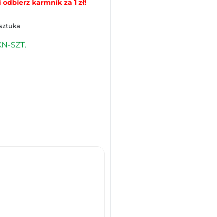
 odbierz karmnik za 1 zł!
 sztuka
N-SZT.