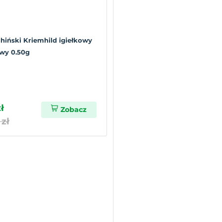
chiński Kriemhild igiełkowy
wy 0.50g
ł
Zobacz
 zł