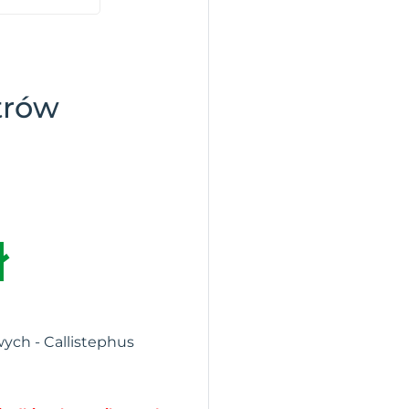
trów
h
ł
wych - Callistephus