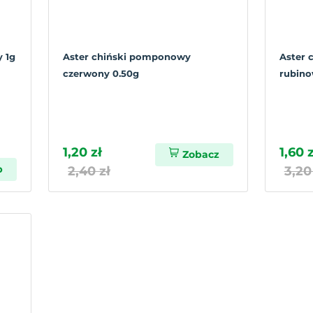
y 1g
Aster chiński pomponowy
Aster 
czerwony 0.50g
rubino
1,20 zł
1,60 z
Zobacz
p
2,40 zł
3,20