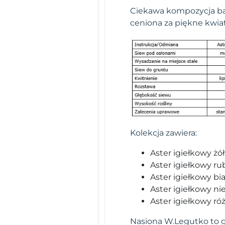
Ciekawa kompozycja ba
ceniona za piękne kwiat
Kolekcja zawiera:
Aster igiełkowy żół
Aster igiełkowy ru
Aster igiełkowy bia
Aster igiełkowy nie
Aster igiełkowy ró
Nasiona W.Legutko to gw