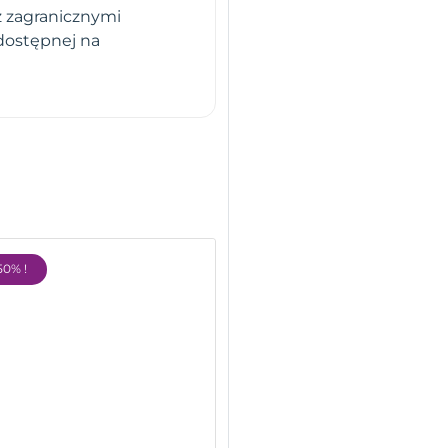
z zagranicznymi
dostępnej na
50% !