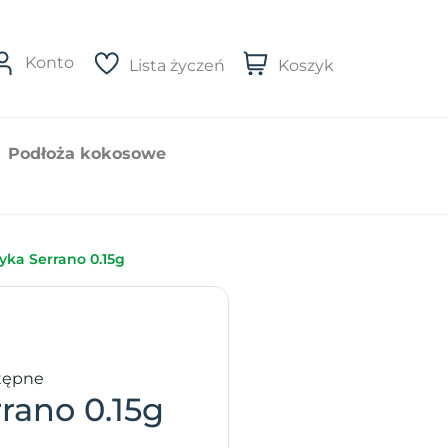
Konto
Lista życzeń
Koszyk
Podłoża kokosowe
yka Serrano 0.15g
tępne
rano 0.15g