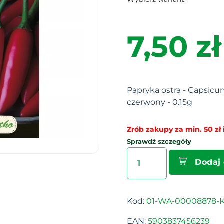
7,50 zł
Papryka ostra - Capsicu
czerwony - 0.15g
Zrób zakupy za min. 50 zł i
Sprawdź szczegóły
Dodaj
Kod:
01-WA-00008878-K
EAN:
5903837456239