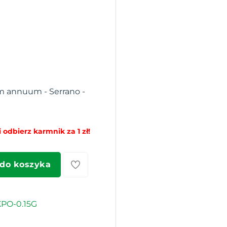
m annuum - Serrano -
 odbierz karmnik za 1 zł!
 do koszyka
PO-0.15G