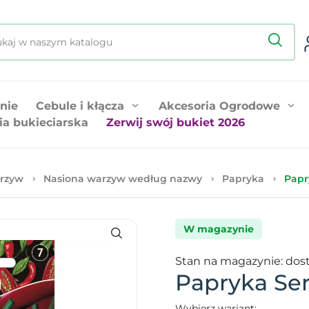
nie
Cebule i kłącza
Akcesoria Ogrodowe
ia bukieciarska
Zerwij swój bukiet 2026
rzyw
Nasiona warzyw według nazwy
Papryka
Papr
W magazynie
Stan na magazynie: dos
Papryka Ser
Wybierz wariant: