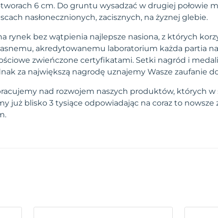
 otworach 6 cm. Do gruntu wysadzać w drugiej połowie m
cach nasłonecznionych, zacisznych, na żyznej glebie.
a rynek bez wątpienia najlepsze nasiona, z których korzy
własnemu, akredytowanemu laboratorium każda partia na
ściowe zwieńczone certyfikatami. Setki nagród i medal
 jednak za największą nagrodę uznajemy Wasze zaufanie d
pracujemy nad rozwojem naszych produktów, których w 
 już blisko 3 tysiące odpowiadając na coraz to nowsze
m.