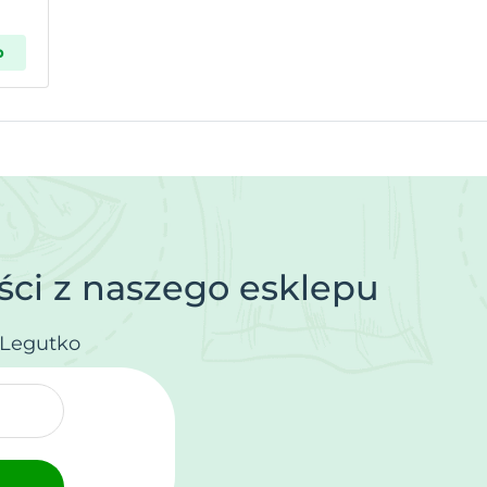
p
ci z naszego esklepu
.Legutko