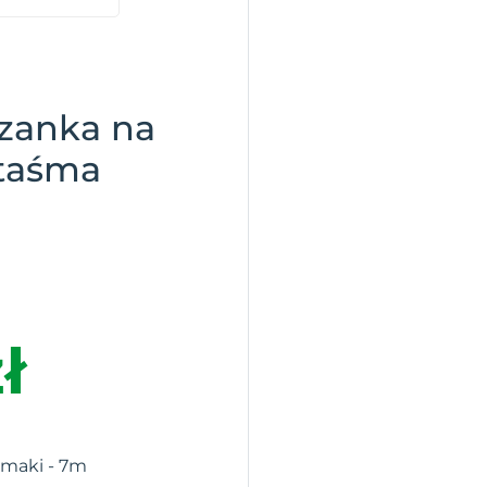
zanka na
 taśma
ł
imaki - 7m