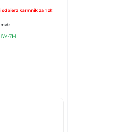
 odbierz karmnik za 1 zł!
/ metr
SIW-7M