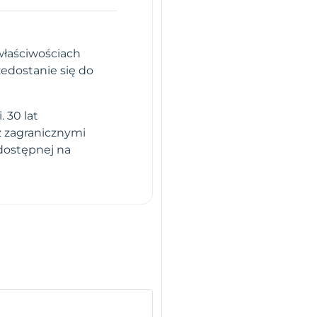
 właściwościach
zedostanie się do
 30 lat
z zagranicznymi
dostępnej na