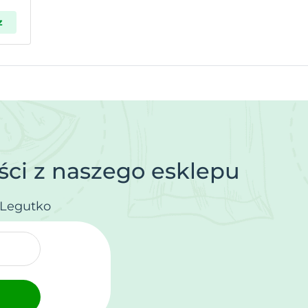
z
ci z naszego esklepu
.Legutko