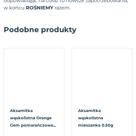
odpowiadając na coraz to nowsze zapotrzebowania,
w końcu
ROŚNIEMY
razem.
Podobne produkty
Aksamitka
Aksamitka
wąskolistna Orange
wąskolistna
Gem pomarańczowa...
mieszanka 0.50g