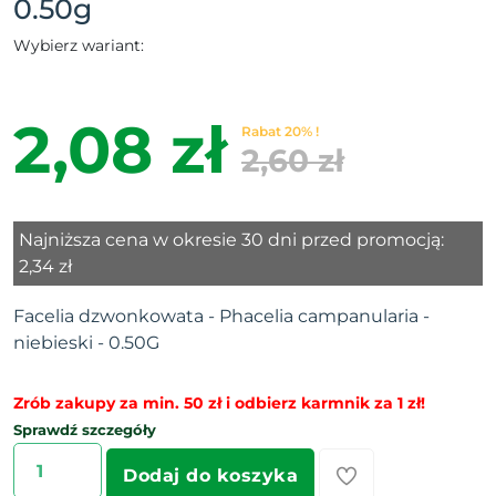
0.50g
Wybierz wariant:
2,08 zł
Rabat 20% !
2,60 zł
Najniższa cena w okresie 30 dni przed promocją:
2,34 zł
Facelia dzwonkowata - Phacelia campanularia -
niebieski - 0.50G
Zrób zakupy za min. 50 zł i odbierz karmnik za 1 zł!
Sprawdź szczegóły
Dodaj do koszyka