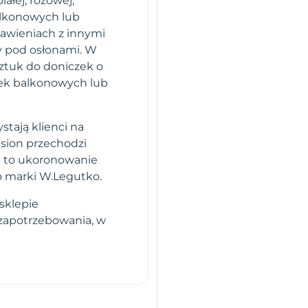
ałej, różowej,
balkonowych lub
tawieniach z innymi
y pod osłonami. W
sztuk do doniczek o
nek balkonowych lub
stają klienci na
sion przechodzi
i to ukoronowanie
o marki W.Legutko.
sklepie
 zapotrzebowania, w