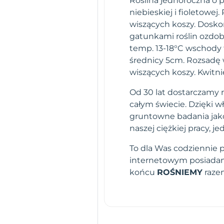
Roślina jednoroczna o p
niebieskiej i fioletow
wiszących koszy. Dosko
gatunkami roślin ozdob
temp. 13-18°C wschody t
średnicy 5cm. Rozsadę
wiszących koszy. Kwitn
Od 30 lat dostarczamy n
całym świecie. Dzięki 
gruntowne badania jako
naszej ciężkiej pracy,
To dla Was codziennie 
internetowym posiadamy
końcu
ROŚNIEMY
raze