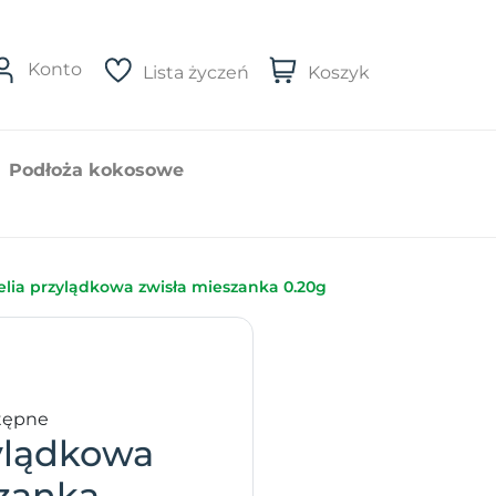
Konto
Lista życzeń
Koszyk
Podłoża kokosowe
elia przylądkowa zwisła mieszanka 0.20g
tępne
ylądkowa
szanka