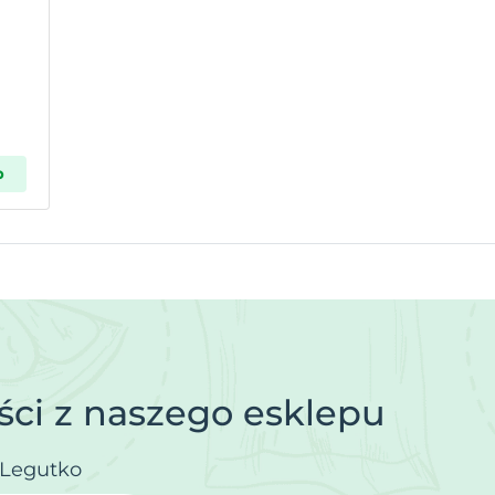
p
ci z naszego esklepu
.Legutko