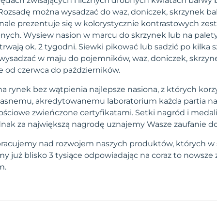
ędach zwisających i licznych drobnych kwiatach barwy bi
ej. Rozsadę można wysadzać do waz, doniczek, skrzynek 
nale prezentuje się w kolorystycznie kontrastowych zes
nych. Wysiew nasion w marcu do skrzynek lub na palet
rwają ok. 2 tygodni. Siewki pikować lub sadzić po kilka 
 wysadzać w maju do pojemników, waz, doniczek, skrzy
ie od czerwca do październików.
a rynek bez wątpienia najlepsze nasiona, z których korzy
własnemu, akredytowanemu laboratorium każda partia na
ściowe zwieńczone certyfikatami. Setki nagród i medal
 jednak za największą nagrodę uznajemy Wasze zaufanie d
pracujemy nad rozwojem naszych produktów, których w 
 już blisko 3 tysiące odpowiadając na coraz to nowsze
m.