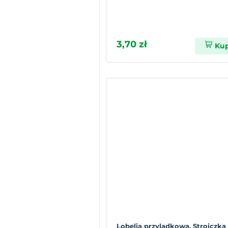
3,70 zł
Ku
Lobelia przylądkowa, Stroiczka