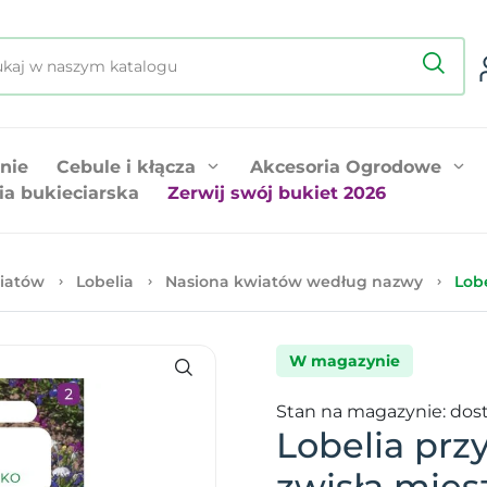
nie
Cebule i kłącza
Akcesoria Ogrodowe
ia bukieciarska
Zerwij swój bukiet 2026
iatów
Lobelia
Nasiona kwiatów według nazwy
Lob
W magazynie
Stan na magazynie: dos
Lobelia prz
zwisła mie