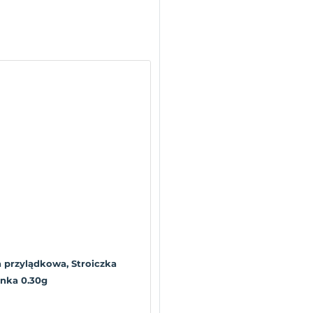
a przylądkowa, Stroiczka
nka 0.30g