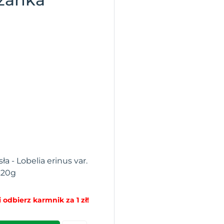
a - Lobelia erinus var.
.20g
 odbierz karmnik za 1 zł!