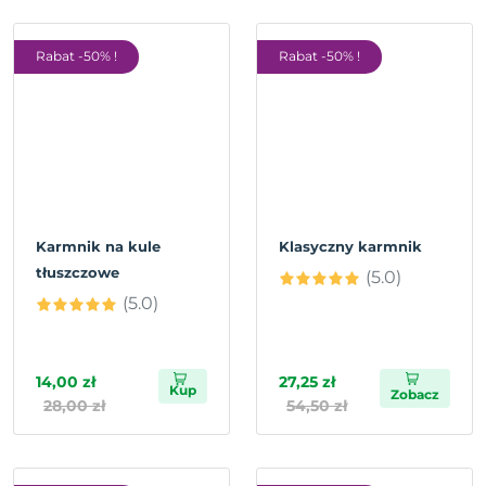
Rabat -50% !
Rabat -50% !
Karmnik na kule
Klasyczny karmnik
tłuszczowe
(5.0)
(5.0)
14,00 zł
27,25 zł
Kup
Zobacz
28,00 zł
54,50 zł