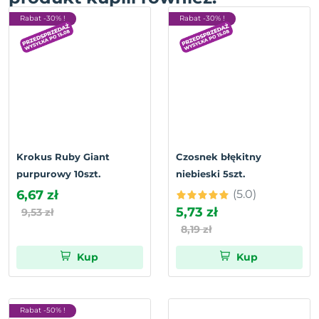
Rabat -30% !
Rabat -30% !
Krokus Ruby Giant
Czosnek błękitny
purpurowy 10szt.
niebieski 5szt.
6,67 zł
(5.0)
5,73 zł
9,53 zł
8,19 zł
Kup
Kup
Rabat -50% !