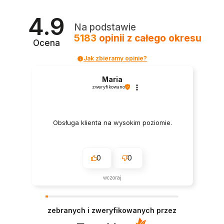
4.9
Na podstawie
5183
opinii
z całego okresu
Ocena
Jak zbieramy opinie?
Maria
zweryfikowano
Obsługa klienta na wysokim poziomie.
0
0
wczoraj
zebranych i zweryfikowanych przez