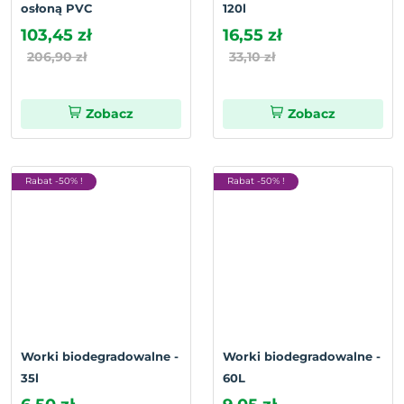
osłoną PVC
120l
103,45 zł
16,55 zł
206,90 zł
33,10 zł
Zobacz
Zobacz
Rabat -50% !
Rabat -50% !
Worki biodegradowalne -
Worki biodegradowalne -
35l
60L