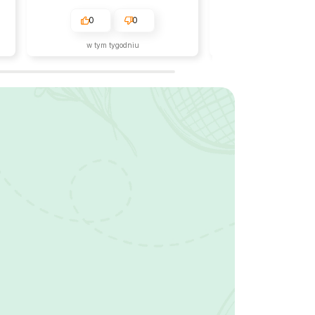
0
0
0
w tym tygodniu
w tym tygodn