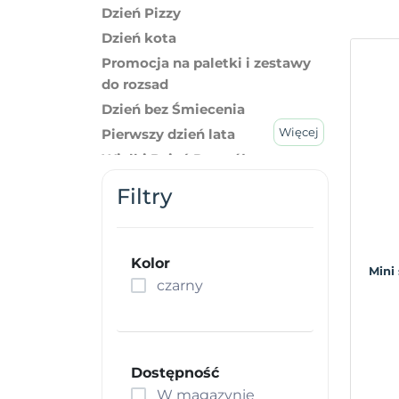
Dzień Pizzy
Dzień kota
Promocja na paletki i zestawy
do rozsad
Dzień bez Śmiecenia
Więcej
Pierwszy dzień lata
Wielki Dzień Pszczół
Nasiona ziół i kwiatów
Filtry
Kolor
Mini 
czarny
Dostępność
W magazynie