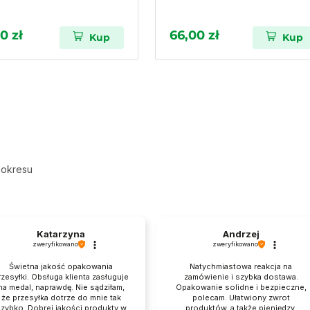
0 zł
66,00 zł
Kup
Kup
 okresu
Katarzyna
Andrzej
zweryfikowano
zweryfikowano
Świetna jakość opakowania
Natychmiastowa reakcja na
rzesyłki. Obsługa klienta zasługuje
zamówienie i szybka dostawa.
na medal, naprawdę. Nie sądziłam,
Opakowanie solidne i bezpieczne,
że przesyłka dotrze do mnie tak
polecam. Ułatwiony zwrot
zybko. Dobrej jakości produkty w
produktów, a także pieniędzy.