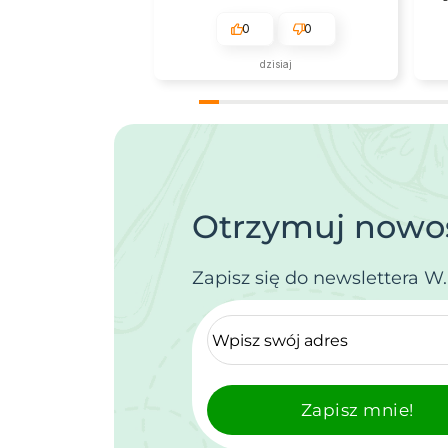
0
0
dzisiaj
Otrzymuj nowoś
Zapisz się do newslettera W
Zapisz mnie!