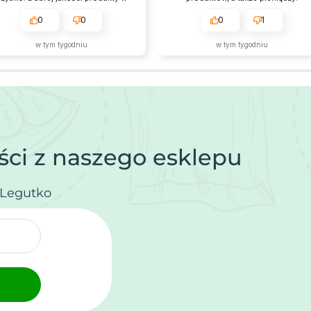
przystępnych cenach.
Produkty zawsze są zgodne z
opisem i przychodzą na czas. Nie
0
0
0
1
pierwszy raz zamawiam i na pewno
wrócę.
w tym tygodniu
w tym tygodniu
ci z naszego esklepu
.Legutko