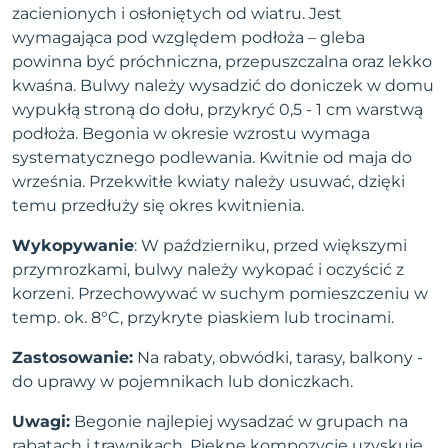
zacienionych i osłoniętych od wiatru. Jest
wymagająca pod względem podłoża – gleba
powinna być próchniczna, przepuszczalna oraz lekko
kwaśna. Bulwy należy wysadzić do doniczek w domu
wypukłą stroną do dołu, przykryć 0,5 - 1 cm warstwą
podłoża. Begonia w okresie wzrostu wymaga
systematycznego podlewania. Kwitnie od maja do
września. Przekwitłe kwiaty należy usuwać, dzięki
temu przedłuży się okres kwitnienia.
Wykopywanie
: W październiku, przed większymi
przymrozkami, bulwy należy wykopać i oczyścić z
korzeni. Przechowywać w suchym pomieszczeniu w
temp. ok. 8°C, przykryte piaskiem lub trocinami.
Zastosowanie:
Na rabaty, obwódki, tarasy, balkony -
do uprawy w pojemnikach lub doniczkach.
Uwagi:
Begonie najlepiej wysadzać w grupach na
rabatach i trawnikach. Piękne kompozycje uzyskuje